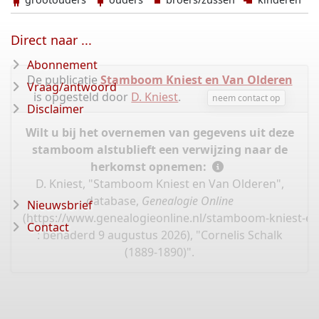
Direct naar ...
Abonnement
De publicatie
Stamboom Kniest en Van Olderen
Vraag/antwoord
is opgesteld door
D. Kniest
.
neem contact op
Disclaimer
Wilt u bij het overnemen van gegevens uit deze
stamboom alstublieft een verwijzing naar de
herkomst opnemen:
D. Kniest, "Stamboom Kniest en Van Olderen",
database,
Genealogie Online
Nieuwsbrief
(
https://www.genealogieonline.nl/stamboom-kniest-en
Contact
: benaderd 9 augustus 2026), "Cornelis Schalk
(1889-1890)".