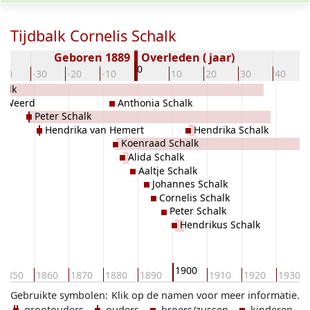
Tijdbalk Cornelis Schalk
Geboren 1889
Overleden ( jaar)
0
-40
-30
-20
-10
10
20
30
40
halk
e Weerd
Anthonia Schalk
Peter Schalk
Hendrika van Hemert
Hendrika Schalk
Koenraad Schalk
Alida Schalk
Aaltje Schalk
Johannes Schalk
Cornelis Schalk
Peter Schalk
Hendrikus Schalk
1900
1850
1860
1870
1880
1890
1910
1920
1930
Gebruikte symbolen:
Klik op de namen voor meer informatie.
grootouders
ouders
broers/zussen
kinderen