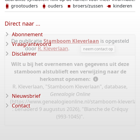
grootouders
ouders
broers/zussen
kinderen
Direct naar ...
Abonnement
De publicatie
Stamboom Kleverlaan
is opgesteld
Vraag/antwoord
door
R. Kleverlaan
.
neem contact op
Disclaimer
Wilt u bij het overnemen van gegevens uit deze
stamboom alstublieft een verwijzing naar de
herkomst opnemen:
R. Kleverlaan, "Stamboom Kleverlaan", database,
Genealogie Online
Nieuwsbrief
(
https://www.genealogieonline.nl/stamboom-kleverlaa
Contact
: benaderd 9 augustus 2026), "Blanche de Créquy
(993-1045)".