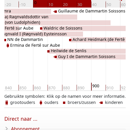
0
-20
-10
10
20
30
40
50
60
Glumra
Guillaume de Dammartin Soissons
seda) Ragnvaldsdottir van
ng (von Ludolphiden)
de Ferté sur Aube
Waldric de Soissons
Ragnvald I (Røgnvald) Eysteinsson
NN de Dammartin
Achard Heidmark (de Fertè s
gling
Ermina de Ferté sur Aube
Heilwide de Senlis
Guy I de Dammartin Soissons
900
840
850
860
870
880
890
910
920
Gebruikte symbolen:
Klik op de namen voor meer informatie.
grootouders
ouders
broers/zussen
kinderen
Direct naar ...
Abonnement