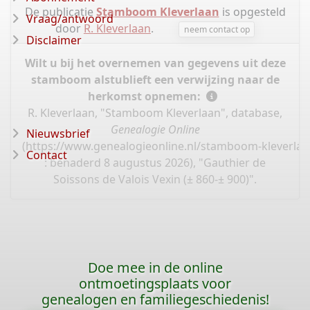
De publicatie
Stamboom Kleverlaan
is opgesteld
Vraag/antwoord
door
R. Kleverlaan
.
neem contact op
Disclaimer
Wilt u bij het overnemen van gegevens uit deze
stamboom alstublieft een verwijzing naar de
herkomst opnemen:
R. Kleverlaan, "Stamboom Kleverlaan", database,
Genealogie Online
Nieuwsbrief
(
https://www.genealogieonline.nl/stamboom-kleverlaa
Contact
: benaderd 8 augustus 2026), "Gauthier de
Soissons de Valois Vexin (± 860-± 900)".
Doe mee in de online
ontmoetingsplaats voor
genealogen en familiegeschiedenis!