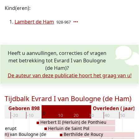
Kind(eren):
Lambert de Ham
928-967
Heeft u aanvullingen, correcties of vragen
met betrekking tot Evrard I van Boulogne
(de Ham)?
De auteur van deze publicatie hoort het graag van u!
Tijdbalk Evrard I van Boulogne (de Ham)
Geboren 898
Overleden ( jaar)
0
30
-20
-10
10
20
30
40
50
6
Herbert II (Herluin) de Ponthieu
Ramerupt
Herluin de Saint Pol
luin) van Boulogne (de
Berthilde de Roucy