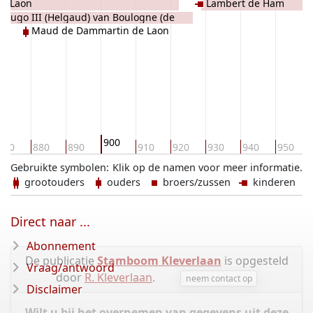
de Laon
Lambert de Ham
Hugo III (Helgaud) van Boulogne (de
Maud de Dammartin de Laon
onthieu)
900
870
880
890
910
920
930
940
950
Gebruikte symbolen:
Klik op de namen voor meer informatie.
grootouders
ouders
broers/zussen
kinderen
Direct naar ...
Abonnement
De publicatie
Stamboom Kleverlaan
is opgesteld
Vraag/antwoord
door
R. Kleverlaan
.
neem contact op
Disclaimer
Wilt u bij het overnemen van gegevens uit deze