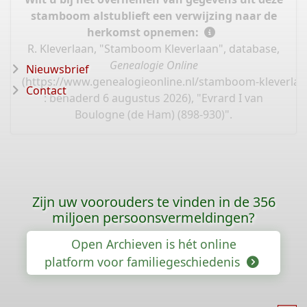
stamboom alstublieft een verwijzing naar de
herkomst opnemen:
R. Kleverlaan, "Stamboom Kleverlaan", database,
Genealogie Online
Nieuwsbrief
(
https://www.genealogieonline.nl/stamboom-kleverlaa
Contact
: benaderd 6 augustus 2026), "Evrard I van
Boulogne (de Ham) (898-930)".
Zijn uw voorouders te vinden in de 356
miljoen persoonsvermeldingen?
Open Archieven is hét online
platform voor familiegeschiedenis