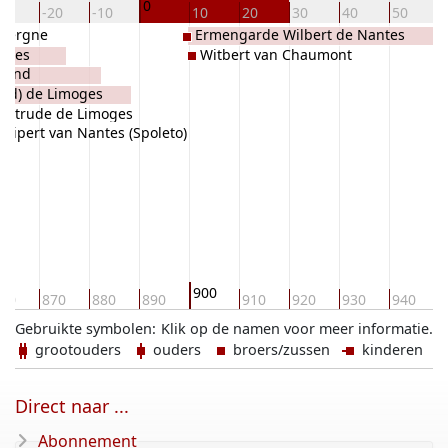
0
30
-20
-10
10
20
30
40
50
uvergne
Ermengarde Wilbert de Nantes
antes
Witbert van Chaumont
sland
ald) de Limoges
eltrude de Limoges
Wipert van Nantes (Spoleto)
900
60
870
880
890
910
920
930
940
Gebruikte symbolen:
Klik op de namen voor meer informatie.
grootouders
ouders
broers/zussen
kinderen
Direct naar ...
Abonnement