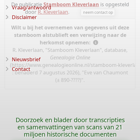
De publicatie
Stamboom Kleverlaan
is opgesteld
Vraag/antwoord
door
R. Kleverlaan
.
neem contact op
Disclaimer
Wilt u bij het overnemen van gegevens uit deze
stamboom alstublieft een verwijzing naar de
herkomst opnemen:
R. Kleverlaan, "Stamboom Kleverlaan", database,
Genealogie Online
Nieuwsbrief
(
https://www.genealogieonline.nl/stamboom-kleverlaa
Contact
: benaderd 7 augustus 2026), "Eve van Chaumont
(± 890-????)".
Doorzoek en blader door transcripties
en samenvattingen van scans van 21
miljoen historische documenten