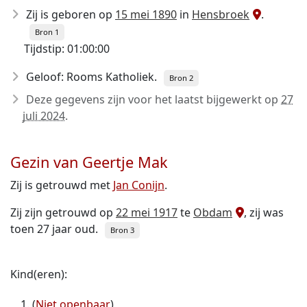
Zij is geboren op
15 mei 1890
in
Hensbroek
.
Bron 1
Tijdstip: 01:00:00
Geloof: Rooms Katholiek.
Bron 2
Deze gegevens zijn voor het laatst bijgewerkt op
27
juli 2024
.
Gezin van Geertje Mak
Zij is getrouwd met
Jan Conijn
.
Zij zijn getrouwd op
22 mei 1917
te
Obdam
, zij was
toen 27 jaar oud.
Bron 3
Kind(eren):
(
Niet openbaar
)