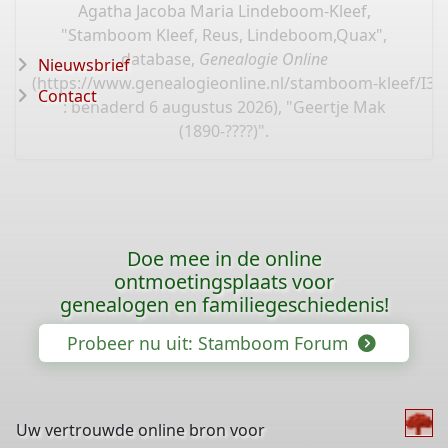
Agatha Jacoba Maria Lindeboom-Kleef,
"Stamboom Kleef, Reus, Lindeboom,Quax",
database,
Genealogie Online
Nieuwsbrief
(
https://www.genealogieonline.nl/stamboom-kleef/I39
Contact
: benaderd 6 augustus 2026), "Geertje Mak
(1890-????)".
Doe mee in de online
ontmoetingsplaats voor
genealogen en familiegeschiedenis!
Probeer nu uit: Stamboom Forum
Uw vertrouwde online bron voor