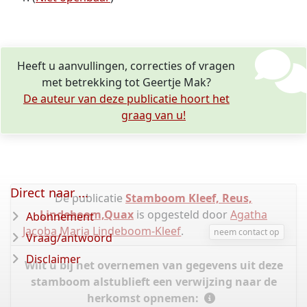
Heeft u aanvullingen, correcties of vragen
met betrekking tot Geertje Mak?
De auteur van deze publicatie hoort het
graag van u!
Direct naar ...
De publicatie
Stamboom Kleef, Reus,
Lindeboom,Quax
is opgesteld door
Agatha
Abonnement
Jacoba Maria Lindeboom-Kleef
.
neem contact op
Vraag/antwoord
Disclaimer
Wilt u bij het overnemen van gegevens uit deze
stamboom alstublieft een verwijzing naar de
herkomst opnemen: