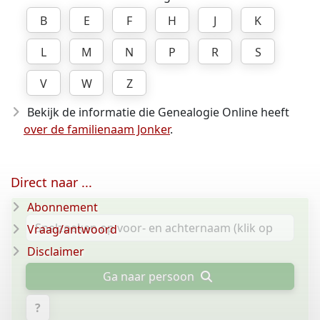
B
E
F
H
J
K
L
M
N
P
R
S
V
W
Z
Bekijk de informatie die Genealogie Online heeft
over de familienaam Jonker
.
Direct naar ...
Abonnement
Vraag/antwoord
Disclaimer
Ga naar persoon
?