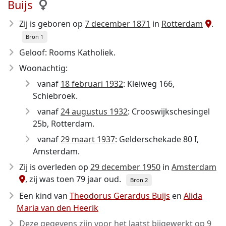
Buijs
Zij is geboren op
7 december 1871
in
Rotterdam
.
Bron 1
Geloof: Rooms Katholiek.
Woonachtig:
vanaf
18 februari 1932
: Kleiweg 166,
Schiebroek.
vanaf
24 augustus 1932
: Crooswijkschesingel
25b, Rotterdam.
vanaf
29 maart 1937
: Gelderschekade 80 I,
Amsterdam.
Zij is overleden op
29 december 1950
in
Amsterdam
, zij was toen 79 jaar oud.
Bron 2
Een kind van
Theodorus Gerardus Buijs
en
Alida
Maria van den Heerik
Deze gegevens zijn voor het laatst bijgewerkt op
9