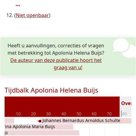
(
Niet openbaar
)
Heeft u aanvullingen, correcties of vragen
met betrekking tot Apolonia Helena Buijs?
De auteur van deze publicatie hoort het
graag van u!
Tijdbalk Apolonia Helena Buijs
Overle
0
10
20
30
40
50
60
70
80
Johannes Bernardus Arnoldus Schulte
drina Apolonia Maria Buijs
Fischedick
uijs