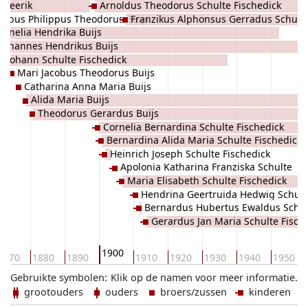
 Heerik
Arnoldus Theodorus Schulte Fischedick
cobus Philippus Theodorus Buijs
Franzikus Alphonsus Gerradus Schult
ornelia Hendrika Buijs
Fischedick
Johannes Hendrikus Buijs
Johann Schulte Fischedick
Mari Jacobus Theodorus Buijs
Catharina Anna Maria Buijs
Alida Maria Buijs
Theodorus Gerardus Buijs
Cornelia Bernardina Schulte Fischedick
Bernardina Alida Maria Schulte Fischedick
Heinrich Joseph Schulte Fischedick
Apolonia Katharina Franziska Schulte
Maria Elisabeth Schulte Fischedick
Fischedick
Hendrina Geertruida Hedwig Schult
Bernardus Hubertus Ewaldus Schul
Fischedick
Gerardus Jan Maria Schulte Fisch
Fischedick
1900
1870
1880
1890
1910
1920
1930
1940
1950
Gebruikte symbolen:
Klik op de namen voor meer informatie.
grootouders
ouders
broers/zussen
kinderen