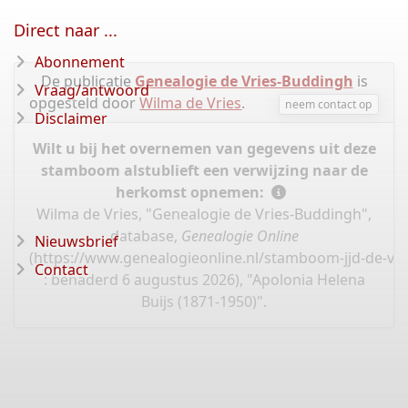
Direct naar ...
Abonnement
De publicatie
Genealogie de Vries-Buddingh
is
Vraag/antwoord
opgesteld door
Wilma de Vries
.
neem contact op
Disclaimer
Wilt u bij het overnemen van gegevens uit deze
stamboom alstublieft een verwijzing naar de
herkomst opnemen:
Wilma de Vries, "Genealogie de Vries-Buddingh",
database,
Genealogie Online
Nieuwsbrief
(
https://www.genealogieonline.nl/stamboom-jjd-de-vri
Contact
: benaderd 6 augustus 2026), "Apolonia Helena
Buijs (1871-1950)".