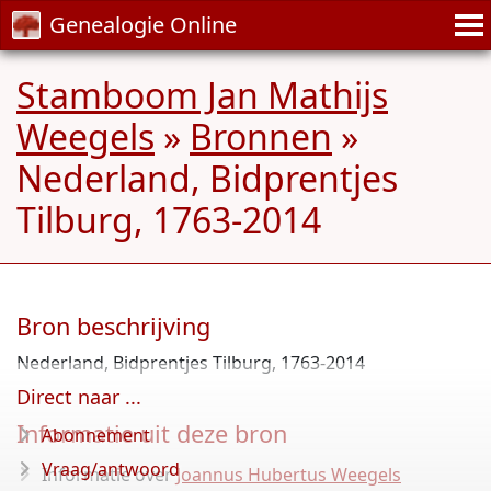
Genealogie Online
Stamboom Jan Mathijs
Weegels
»
Bronnen
»
Nederland, Bidprentjes
Tilburg, 1763-2014
Bron beschrijving
Nederland, Bidprentjes Tilburg, 1763-2014
Direct naar ...
Informatie uit deze bron
Abonnement
Vraag/antwoord
Informatie over
Joannus Hubertus Weegels