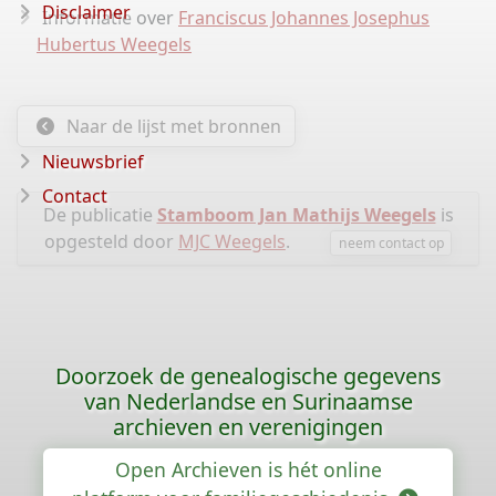
Disclaimer
Informatie over
Franciscus Johannes Josephus
Hubertus Weegels
Naar de lijst met bronnen
Nieuwsbrief
Contact
De publicatie
Stamboom Jan Mathijs Weegels
is
opgesteld door
MJC Weegels
.
neem contact op
Doorzoek de genealogische gegevens
van Nederlandse en Surinaamse
archieven en verenigingen
Open Archieven is hét online