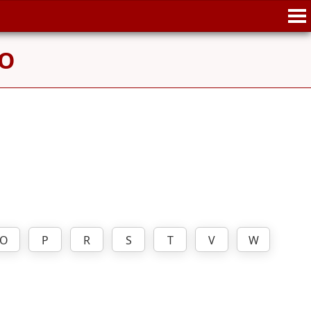
O
O
P
R
S
T
V
W