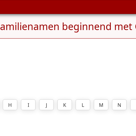
Familienamen beginnend met
H
I
J
K
L
M
N