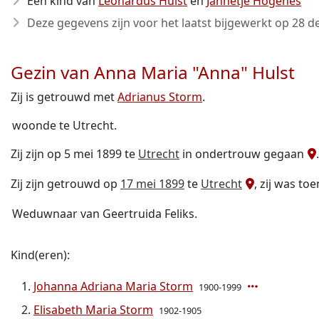
Een kind van
Leonardus Hulst
en
Jannetje Hogenes
Deze gegevens zijn voor het laatst bijgewerkt op
28 d
Gezin van Anna Maria "Anna" Hulst
Zij is getrouwd met
Adrianus Storm
.
woonde te Utrecht.
Zij zijn op 5 mei 1899 te
Utrecht
in ondertrouw gegaan
.
Zij zijn getrouwd op
17 mei 1899
te
Utrecht
, zij was to
Weduwnaar van Geertruida Feliks.
Kind(eren):
Johanna Adriana Maria Storm
1900-1999
Elisabeth Maria Storm
1902-1905