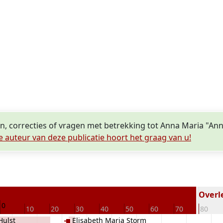
n, correcties of vragen met betrekking tot Anna Maria "Ann
e auteur van deze publicatie hoort het graag van u!
Overle
0
10
20
30
40
50
60
70
80
Hulst
Elisabeth Maria Storm