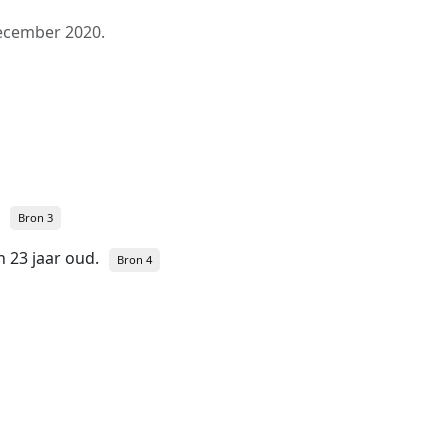
ecember 2020
.
Bron 3
en 23 jaar oud.
Bron 4