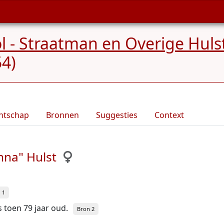
ol - Straatman en Overige Huls
54)
ntschap
Bronnen
Suggesties
Context
nna" Hulst
 1
as toen 79 jaar oud.
Bron 2