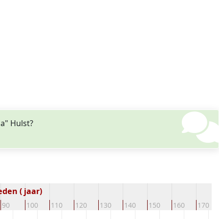
a" Hulst?
den ( jaar)
90
100
110
120
130
140
150
160
170