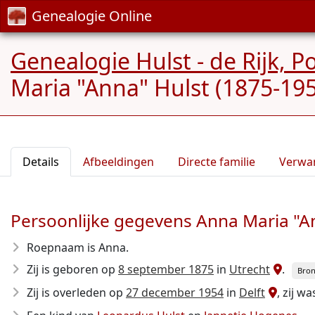
Genealogie Online
Genealogie Hulst - de Rijk, P
Maria "Anna" Hulst (1875-19
Details
Afbeeldingen
Directe familie
Verwa
Persoonlijke gegevens Anna Maria "A
Roepnaam is Anna.
Zij is geboren op
8 september 1875
in
Utrecht
.
Bron
Zij is overleden op
27 december 1954
in
Delft
, zij w