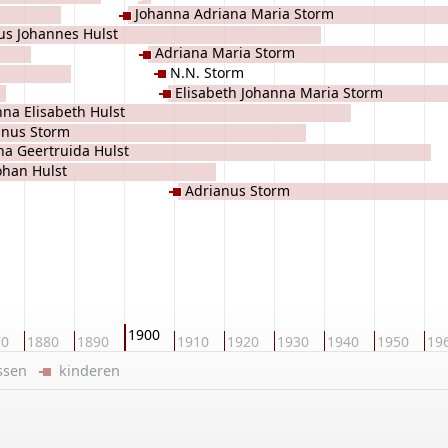
Johanna Adriana Maria Storm
us Johannes Hulst
Adriana Maria Storm
N.N. Storm
Elisabeth Johanna Maria Storm
na Elisabeth Hulst
anus Storm
na Geertruida Hulst
ohan Hulst
Adrianus Storm
1900
70
1880
1890
1910
1920
1930
1940
1950
19
ussen
kinderen