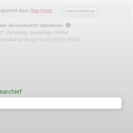
pgesteld door
Sep Hulst
.
neem contact op
 naar de herkomst opnemen:
nd", database,
Genealogie Online
nna Maria "Anna" Hulst (1875-1954)".
earchief