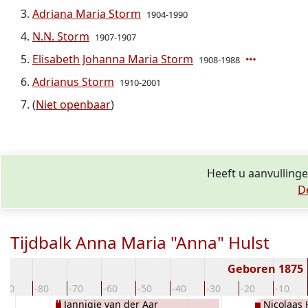
Adriana Maria Storm
1904-1990
N.N. Storm
1907-1907
Elisabeth Johanna Maria Storm
1908-1988
Adrianus Storm
1910-2001
(
Niet openbaar
)
Heeft u aanvullinge
D
Tijdbalk Anna Maria "Anna" Hulst
Geboren 1875
-90
-80
-70
-60
-50
-40
-30
-20
-10
Jannigje van der Aar
Nicolaas 