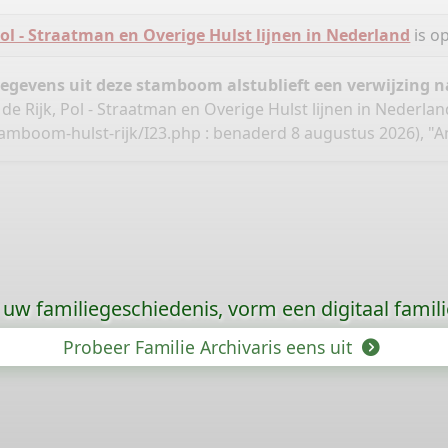
Pol - Straatman en Overige Hulst lijnen in Nederland
is o
gegevens uit deze stamboom alstublieft een verwijzing
 de Rijk, Pol - Straatman en Overige Hulst lijnen in Nederla
tamboom-hulst-rijk/I23.php
: benaderd 8 augustus 2026), "A
uw familiegeschiedenis, vorm een digitaal famili
Probeer Familie Archivaris eens uit