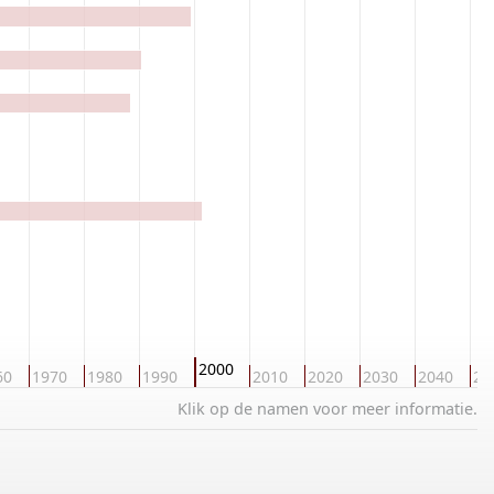
2000
60
1970
1980
1990
2010
2020
2030
2040
20
Klik op de namen voor meer informatie.