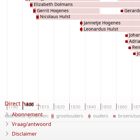
Elizabeth Dolmans
Gerrit Hogenes
Gerard
Nicolaus Hulst
Jannetje Hogenes
Leonardus Hulst
Johan
Adri
Rei
J
Direct naar ...
1800
0
1790
1810
1820
1830
1840
1850
1860
18
Abonnement
Gebruikte symbolen:
grootouders
ouders
broers/z
Vraag/antwoord
Disclaimer