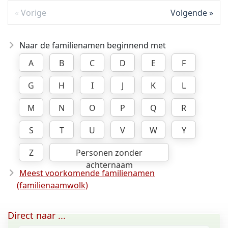
Vorige
Volgende
Naar de familienamen beginnend met
A
B
C
D
E
F
G
H
I
J
K
L
M
N
O
P
Q
R
S
T
U
V
W
Y
Z
Personen zonder
achternaam
Meest voorkomende familienamen
(familienaamwolk)
Direct naar ...