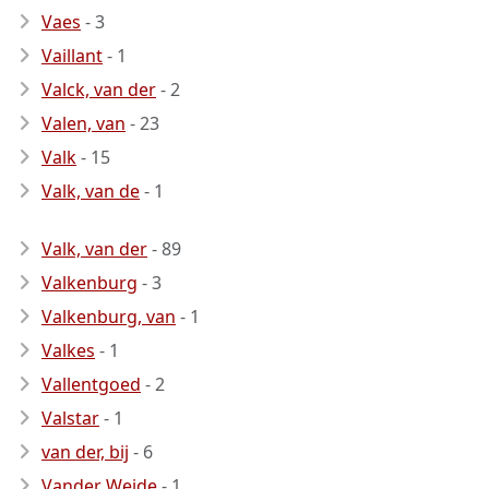
Vaes
- 3
Vaillant
- 1
Valck, van der
- 2
Valen, van
- 23
Valk
- 15
Valk, van de
- 1
Valk, van der
- 89
Valkenburg
- 3
Valkenburg, van
- 1
Valkes
- 1
Vallentgoed
- 2
Valstar
- 1
van der, bij
- 6
Vander Weide
- 1