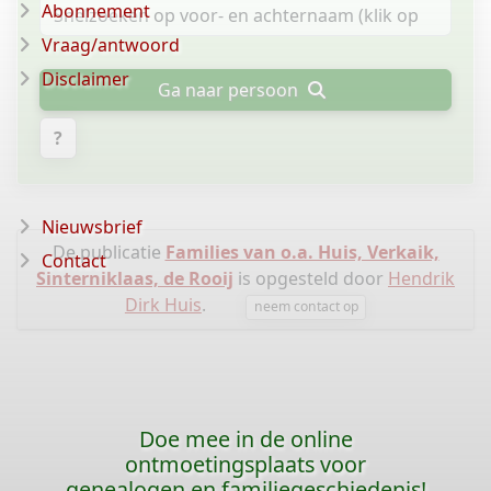
Abonnement
Vraag/antwoord
Disclaimer
Ga naar persoon
?
Nieuwsbrief
De publicatie
Families van o.a. Huis, Verkaik,
Contact
Sinterniklaas, de Rooij
is opgesteld door
Hendrik
Dirk Huis
.
neem contact op
Doe mee in de online
ontmoetingsplaats voor
genealogen en familiegeschiedenis!