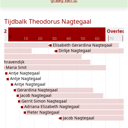
graag van u!
Tijdbalk Theodorus Nagtegaal
862
Overleden
0
0
10
20
30
40
50
60
70
80
Elisabeth Gerardina Nagtegaal
Dirkje Nagtegaal
aal
 Schravendijk
Maria Smit
Antje Nagtegaal
Antje Nagtegaal
Antje Nagtegaal
Gerardina Nagtegaal
Jacob Nagtegaal
Gerrit Simon Nagtegaal
Adriana Elizabeth Nagtegaal
Pieter Nagtegaal
Jacob Nagtegaal