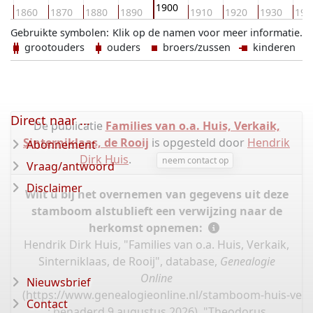
1900
0
1860
1870
1880
1890
1910
1920
1930
194
Gebruikte symbolen:
Klik op de namen voor meer informatie.
grootouders
ouders
broers/zussen
kinderen
Direct naar ...
De publicatie
Families van o.a. Huis, Verkaik,
Sinterniklaas, de Rooij
is opgesteld door
Hendrik
Abonnement
Dirk Huis
.
neem contact op
Vraag/antwoord
Disclaimer
Wilt u bij het overnemen van gegevens uit deze
stamboom alstublieft een verwijzing naar de
herkomst opnemen:
Hendrik Dirk Huis, "Families van o.a. Huis, Verkaik,
Sinterniklaas, de Rooij", database,
Genealogie
Online
Nieuwsbrief
(
https://www.genealogieonline.nl/stamboom-huis-verka
Contact
: benaderd 9 augustus 2026), "Theodorus