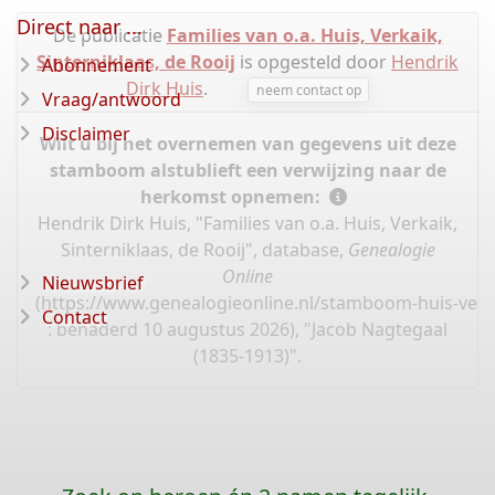
Direct naar ...
De publicatie
Families van o.a. Huis, Verkaik,
Sinterniklaas, de Rooij
is opgesteld door
Hendrik
Abonnement
Dirk Huis
.
neem contact op
Vraag/antwoord
Disclaimer
Wilt u bij het overnemen van gegevens uit deze
stamboom alstublieft een verwijzing naar de
herkomst opnemen:
Hendrik Dirk Huis, "Families van o.a. Huis, Verkaik,
Sinterniklaas, de Rooij", database,
Genealogie
Online
Nieuwsbrief
(
https://www.genealogieonline.nl/stamboom-huis-verka
Contact
: benaderd 10 augustus 2026), "Jacob Nagtegaal
(1835-1913)".