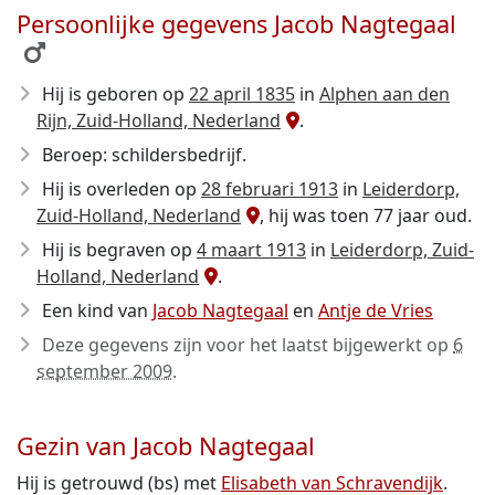
Persoonlijke gegevens Jacob Nagtegaal
Hij is geboren op
22 april 1835
in
Alphen aan den
Rijn, Zuid-Holland, Nederland
.
Beroep: schildersbedrijf.
Hij is overleden op
28 februari 1913
in
Leiderdorp,
Zuid-Holland, Nederland
, hij was toen 77 jaar oud.
Hij is begraven op
4 maart 1913
in
Leiderdorp, Zuid-
Holland, Nederland
.
Een kind van
Jacob Nagtegaal
en
Antje de Vries
Deze gegevens zijn voor het laatst bijgewerkt op
6
september 2009
.
Gezin van Jacob Nagtegaal
Hij is getrouwd (bs) met
Elisabeth van Schravendijk
.