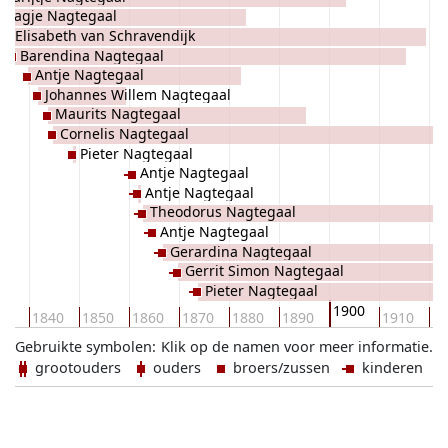
Aagje Nagtegaal
Elisabeth van Schravendijk
Barendina Nagtegaal
Antje Nagtegaal
Johannes Willem Nagtegaal
Maurits Nagtegaal
Cornelis Nagtegaal
Pieter Nagtegaal
Antje Nagtegaal
Antje Nagtegaal
Theodorus Nagtegaal
Antje Nagtegaal
Gerardina Nagtegaal
Gerrit Simon Nagtegaal
Pieter Nagtegaal
1900
30
1840
1850
1860
1870
1880
1890
1910
19
Gebruikte symbolen:
Klik op de namen voor meer informatie.
grootouders
ouders
broers/zussen
kinderen