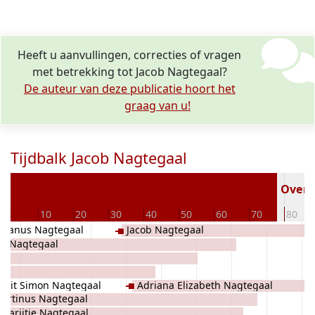
Heeft u aanvullingen, correcties of vragen
met betrekking tot Jacob Nagtegaal?
De auteur van deze publicatie hoort het
graag van u!
Tijdbalk Jacob Nagtegaal
5
Overle
0
10
20
30
40
50
60
70
80
manus Nagtegaal
Jacob Nagtegaal
it Nagtegaal
rrit Simon Nagtegaal
Adriana Elizabeth Nagtegaal
artinus Nagtegaal
Marijtje Nagtegaal