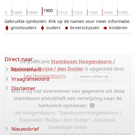
1900
870
1880
1890
1910
1920
1930
1940
1950
Gebruikte symbolen:
Klik op de namen voor meer informatie.
grootouders
ouders
broers/zussen
kinderen
Direct naar ...
De publicatie
Stamboom Hoogendoorn /
Roeleveld / Buijse / den Dolder
is opgesteld door
Abonnement
Lex Hoogendoorn
.
neem contact op
Vraag/antwoord
Disclaimer
Wilt u bij het overnemen van gegevens uit deze
stamboom alstublieft een verwijzing naar de
herkomst opnemen:
Lex Hoogendoorn, "Stamboom Hoogendoorn /
Roeleveld / Buijse / den Dolder", database,
Genealogie Online
Nieuwsbrief
(
https://www.genealogieonline.nl/stamboom-hoogendo