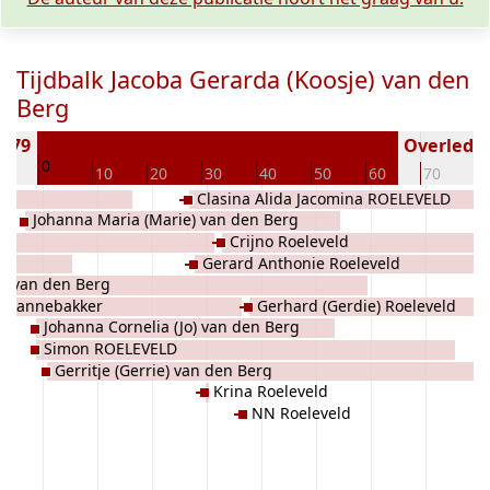
Tijdbalk Jacoba Gerarda (Koosje) van den
Berg
1879
Overleden 
0
10
10
20
30
40
50
60
70
8
Clasina Alida Jacomina ROELEVELD
Johanna Maria (Marie) van den Berg
Crijno Roeleveld
Gerard Anthonie Roeleveld
e van den Berg
a Pannebakker
Gerhard (Gerdie) Roeleveld
Johanna Cornelia (Jo) van den Berg
Simon ROELEVELD
Gerritje (Gerrie) van den Berg
Krina Roeleveld
NN Roeleveld