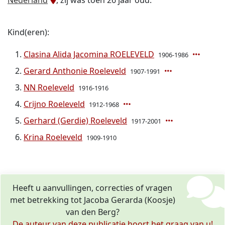
Nederland
, zij was toen 26 jaar oud.
Kind(eren):
Clasina Alida Jacomina ROELEVELD
1906-1986
Gerard Anthonie Roeleveld
1907-1991
NN Roeleveld
1916-1916
Crijno Roeleveld
1912-1968
Gerhard (Gerdie) Roeleveld
1917-2001
Krina Roeleveld
1909-1910
Heeft u aanvullingen, correcties of vragen
met betrekking tot Jacoba Gerarda (Koosje)
van den Berg?
De auteur van deze publicatie hoort het graag van u!