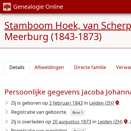
Genealogie Online
Stamboom Hoek, van Scherpe
Meerburg (1843-1873)
Details
Afbeeldingen
Directe familie
Verwa
Persoonlijke gegevens Jacoba Johan
Zij is geboren op
2 februari 1843
in
Leiden (ZH)
.
Registratie van geboorte.
Bron 1
Zij is overleden op
20 augustus 1873
in
Leiden (ZH)
,
Registratie van overlijden.