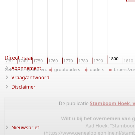
Direct naar ...
1800
1730
1740
1750
1760
1770
1780
1790
1810
Abonnement
Gebruikte symbolen:
grootouders
ouders
broers/z
Vraag/antwoord
Disclaimer
De publicatie
Stamboom Hoek, va
Wilt u bij het overnemen van 
Aad Hoek, "Stamboom 
Nieuwsbrief
(
https://www.genealogieonline.nl/sta