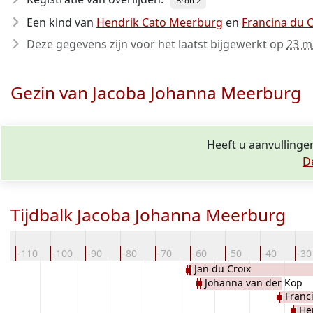
Bron 2
Een kind van
Hendrik Cato Meerburg
en
Francina du C
Deze gegevens zijn voor het laatst bijgewerkt op
23 m
Gezin van Jacoba Johanna Meerburg
Heeft u aanvullinge
D
Tijdbalk Jacoba Johanna Meerburg
0
-110
-100
-90
-80
-70
-60
-50
-40
-30
Jan du Croix
Johanna van der Kop
Franc
He