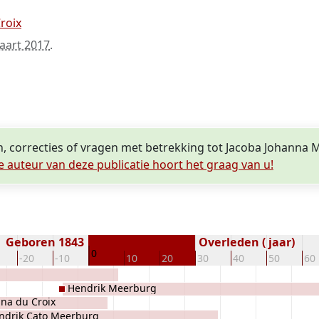
roix
aart 2017
.
n, correcties of vragen met betrekking tot Jacoba Johanna
e auteur van deze publicatie hoort het graag van u!
Geboren 1843
Overleden ( jaar)
0
-20
-10
10
20
30
40
50
60
Hendrik Meerburg
ina du Croix
ndrik Cato Meerburg