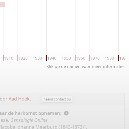
1910
1920
1930
1940
1950
1960
1970
1980
1990
Klik op de namen voor meer informatie.
door
Aad Hoek
.
neem contact op
 naar de herkomst opnemen:
base,
Genealogie Online
"Jacoba Johanna Meerburg (1843-1873)".