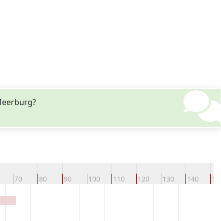
 Meerburg?
70
80
90
100
110
120
130
140
15