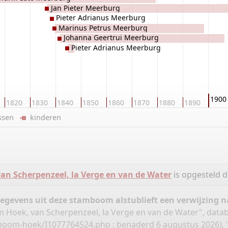
Jan Pieter Meerburg
Pieter Adrianus Meerburg
Marinus Petrus Meerburg
Johanna Geertrui Meerburg
Pieter Adrianus Meerburg
1900
1820
1830
1840
1850
1860
1870
1880
1890
ussen
kinderen
n Scherpenzeel, la Verge en van de Water
is opgesteld 
gegevens uit deze stamboom alstublieft een verwijzing
Hoek, van Scherpenzeel, la Verge en van de Water", data
mboom-hoek/I1077764524.php
: benaderd 6 augustus 2026), 