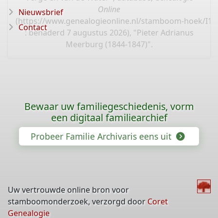
Online
Nieuwsbrief
(
https://www.genealogieonline.nl/stamboom-hoek/I1
Contact
: benaderd 7 augustus 2026), "Pieter Adrianus
Meerburg (1844-1847)".
Bewaar uw familiegeschiedenis, vorm
een digitaal familiearchief
Probeer Familie Archivaris eens uit
Uw vertrouwde online bron voor
stamboomonderzoek, verzorgd door
Coret
Genealogie