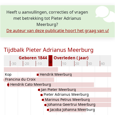
Heeft u aanvullingen, correcties of vragen
met betrekking tot Pieter Adrianus
Meerburg?
De auteur van deze publicatie hoort het graag van u!
Tijdbalk Pieter Adrianus Meerburg
Geboren 1844
Overleden ( jaar)
0
40
-30
-20
-10
10
20
30
40
der Kop
Hendrik Meerburg
Francina du Croix
Hendrik Cato Meerburg
Jan Pieter Meerburg
Pieter Adrianus Meerburg
Marinus Petrus Meerburg
Johanna Geertrui Meerburg
Jacoba Johanna Meerburg