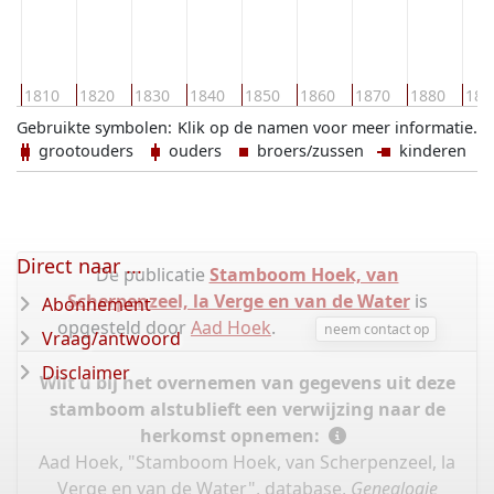
0
1810
1820
1830
1840
1850
1860
1870
1880
189
Gebruikte symbolen:
Klik op de namen voor meer informatie.
grootouders
ouders
broers/zussen
kinderen
Direct naar ...
De publicatie
Stamboom Hoek, van
Scherpenzeel, la Verge en van de Water
is
Abonnement
opgesteld door
Aad Hoek
.
neem contact op
Vraag/antwoord
Disclaimer
Wilt u bij het overnemen van gegevens uit deze
stamboom alstublieft een verwijzing naar de
herkomst opnemen:
Aad Hoek, "Stamboom Hoek, van Scherpenzeel, la
Verge en van de Water", database,
Genealogie