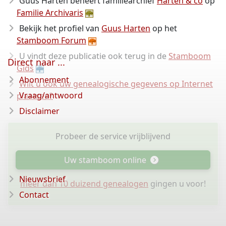
Guus Harten beheert familiearchief
Harten & co
op
Familie Archivaris
Bekijk het profiel van
Guus Harten
op het
Stamboom Forum
U vindt deze publicatie ook terug in de
Stamboom
Direct naar ...
Gids
Abonnement
Wilt u ook uw genealogische gegevens op Internet
Vraag/antwoord
plaatsen?
Disclaimer
Probeer de service vrijblijvend
Uw stamboom online
Nieuwsbrief
meer dan 10 duizend genealogen
gingen u voor!
Contact