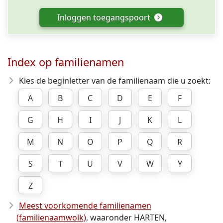
Inloggen toegangspoort
Index op familienamen
Kies de beginletter van de familienaam die u zoekt:
A
B
C
D
E
F
G
H
I
J
K
L
M
N
O
P
Q
R
S
T
U
V
W
Y
Z
Meest voorkomende familienamen
(familienaamwolk)
, waaronder HARTEN,