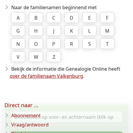
Naar de familienamen beginnend met
A
B
C
D
E
F
G
H
J
K
L
M
N
O
P
R
S
T
V
W
Z
Bekijk de informatie die Genealogie Online heeft
over de familienaam Valkenburg
.
Direct naar ...
Abonnement
Vraag/antwoord