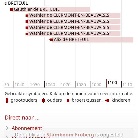
de BRETEUIL
Gauthier de BRÉTEUIL
Wathier de CLERMONT-EN-BEAUVAISIS
Wathier de CLERMONT-EN-BEAUVAISIS
Wathier de CLERMONT-EN-BEAUVAISIS
Wathier de CLERMONT-EN-BEAUVAISIS
Alix de BRETEUIL
1100
1030
1040
1050
1060
1070
1080
1090
1110
Gebruikte symbolen:
Klik op de namen voor meer informatie.
grootouders
ouders
broers/zussen
kinderen
Direct naar ...
Abonnement
De publicatie
Stamboom Fröberg
is opgesteld
Vraag/antwoord