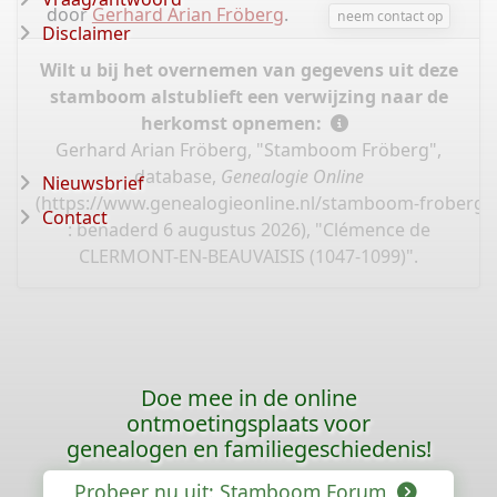
door
Gerhard Arian Fröberg
.
neem contact op
Disclaimer
Wilt u bij het overnemen van gegevens uit deze
stamboom alstublieft een verwijzing naar de
herkomst opnemen:
Gerhard Arian Fröberg, "Stamboom Fröberg",
database,
Genealogie Online
Nieuwsbrief
(
https://www.genealogieonline.nl/stamboom-froberg/
Contact
: benaderd 6 augustus 2026), "Clémence de
CLERMONT-EN-BEAUVAISIS (1047-1099)".
Doe mee in de online
ontmoetingsplaats voor
genealogen en familiegeschiedenis!
Probeer nu uit: Stamboom Forum