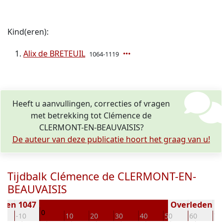
Kind(eren):
Alix de BRETEUIL
1064-1119
Heeft u aanvullingen, correcties of vragen
met betrekking tot Clémence de
CLERMONT-EN-BEAUVAISIS?
De auteur van deze publicatie hoort het graag van u!
Tijdbalk Clémence de CLERMONT-EN-
BEAUVAISIS
oren 1047
Overleden ( j
0
0
-10
10
20
30
40
50
60
70