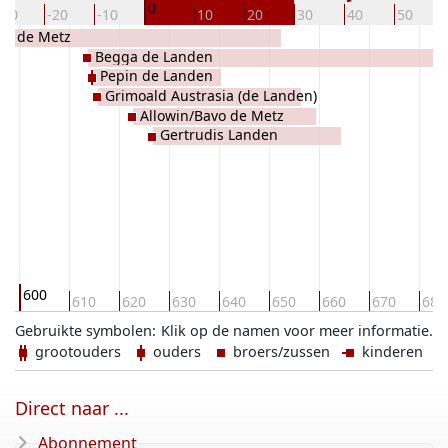
0
-30
-20
-10
10
20
30
40
50
tte de Metz
Begga de Landen
Pepin de Landen
Grimoald Austrasia (de Landen)
Allowin/Bavo de Metz
Gertrudis Landen
600
610
620
630
640
650
660
670
680
Gebruikte symbolen:
Klik op de namen voor meer informatie.
grootouders
ouders
broers/zussen
kinderen
Direct naar ...
Abonnement