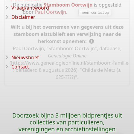
De publicatie
Stamboom Oortwijn
is opgesteld
Vraag/antwoord
door
Paul Oortwijn
.
neem contact op
Disclaimer
Wilt u bij het overnemen van gegevens uit deze
stamboom alstublieft een verwijzing naar de
herkomst opnemen:
Paul Oortwijn, "Stamboom Oortwijn", database,
Genealogie Online
Nieuwsbrief
(
https://www.genealogieonline.nl/stamboom-familie-o
Contact
: benaderd 8 augustus 2026), "Childa de Metz (±
625-????)".
Doorzoek bijna 3 miljoen bidprentjes uit
collecties van particulieren,
verenigingen en archiefinstellingen