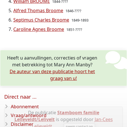
William BROOME
1844-????
Alfred Thomas Broome
1846-????
Septimus Charles Broome
1849-1893
Caroline Agnes Broome
1851-????
Heeft u aanvullingen, correcties of vragen
met betrekking tot Mary Ann Manby?
De auteur van deze publicatie hoort het
graag van u!
Direct naar ...
Abonnement
De publicatie
Stamboom familie
Vraag/antwoord
Lelieveldt/Lelivelt
is opgesteld door
Jan-Cees
Disclaimer
Lelieveldt
.
neem contact op