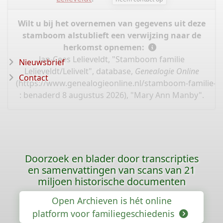
Wilt u bij het overnemen van gegevens uit deze
stamboom alstublieft een verwijzing naar de
herkomst opnemen:
Jan-Cees Lelieveldt, "Stamboom familie
Nieuwsbrief
Lelieveldt/Lelivelt", database,
Genealogie Online
Contact
(
https://www.genealogieonline.nl/stamboom-familie-leli
: benaderd 8 augustus 2026), "Mary Ann Manby".
Doorzoek en blader door transcripties
en samenvattingen van scans van 21
miljoen historische documenten
Open Archieven is hét online
platform voor familiegeschiedenis