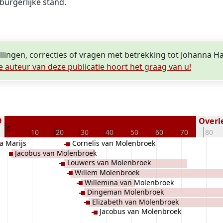
urgerlijke stand.
llingen, correcties of vragen met betrekking tot Johanna H
e auteur van deze publicatie hoort het graag van u!
9
Overle
0
10
20
30
40
50
60
70
80
a Marijs
Cornelis van Molenbroek
Jacobus van Molenbroek
Louwers van Molenbroek
Willem Molenbroek
Willemina van Molenbroek
Dingeman Molenbroek
Elizabeth van Molenbroek
Jacobus van Molenbroek