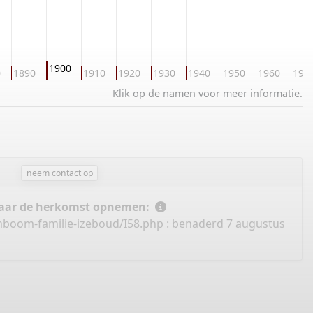
1900
0
1890
1910
1920
1930
1940
1950
1960
197
Klik op de namen voor meer informatie.
neem contact op
 naar de herkomst opnemen:
mboom-familie-izeboud/I58.php
: benaderd 7 augustus