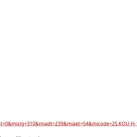
ivast=0&mizig=310&miadt=239&miaet=54&micode=25.KOU-H