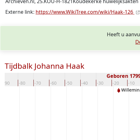
Archieven.nl, 25.KOU-H-1821Koudekerke huwelijksakten b
Externe link:
https://www.WikiTree.com/wiki/Haak-126
Heeft u aanvu
D
Tijdbalk Johanna Haak
Geboren 179
-90
-80
-70
-60
-50
-40
-30
-20
-10
Willemin