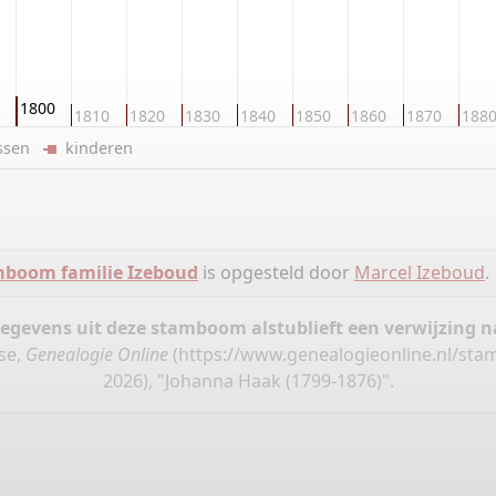
1800
1810
1820
1830
1840
1850
1860
1870
188
ussen
kinderen
boom familie Izeboud
is opgesteld door
Marcel Izeboud
.
gegevens uit deze stamboom alstublieft een verwijzing
se,
Genealogie Online
(
https://www.genealogieonline.nl/sta
2026), "Johanna Haak (1799-1876)".