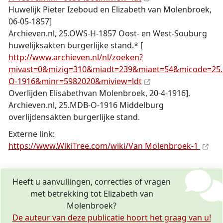
Huwelijk Pieter Izeboud en Elizabeth van Molenbroek,
06-05-1857]
Archieven.nl, 25.OWS-H-1857 Oost- en West-Souburg
huwelijksakten burgerlijke stand.* [
http://www.archieven.nl/nl/zoeken?
mivast=0&mizig=310&miadt=239&miaet=54&micode=25
O-1916&minr=5982020&miview=ldt
Overlijden Elisabethvan Molenbroek, 20-4-1916].
Archieven.nl, 25.MDB-O-1916 Middelburg
overlijdensakten burgerlijke stand.
Externe link:
https://www.WikiTree.com/wiki/Van Molenbroek-1
Heeft u aanvullingen, correcties of vragen
met betrekking tot Elizabeth van
Molenbroek?
De auteur van deze publicatie hoort het graag van u!