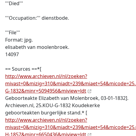
'''Died'''
'''Occupation:''' dienstbode.
'''File'''
Format: jpg.
elisabeth van moolenbroek.
14097
== Sources ==*[
http://www.archieven.nl/nl/zoeken?
mivast=0&mizig=310&miadt=239&miaet=54&micode=25
G-1832&minr=5094956&miview=ldt
Geboorteakte Elizabeth van Molenbroek, 03-01-1832].
Archieven.nl, 25.KOU-G-1832 Koudekerke
geboorteakten burgerlijke stand.* [
http://www.archieven.nl/nl/zoeken?
mivast=0&mizig=310&miadt=239&miaet=54&micode=25
H-1857&minr=6650436&miview=ldt