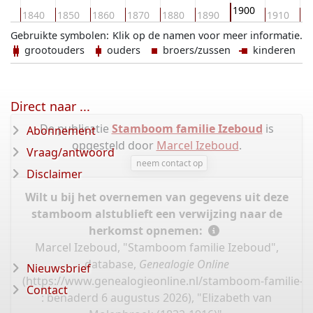
1900
30
1840
1850
1860
1870
1880
1890
1910
19
Gebruikte symbolen:
Klik op de namen voor meer informatie.
grootouders
ouders
broers/zussen
kinderen
Direct naar ...
De publicatie
Stamboom familie Izeboud
is
Abonnement
opgesteld door
Marcel Izeboud
.
Vraag/antwoord
neem contact op
Disclaimer
Wilt u bij het overnemen van gegevens uit deze
stamboom alstublieft een verwijzing naar de
herkomst opnemen:
Marcel Izeboud, "Stamboom familie Izeboud",
database,
Genealogie Online
Nieuwsbrief
(
https://www.genealogieonline.nl/stamboom-familie-i
Contact
: benaderd 6 augustus 2026), "Elizabeth van