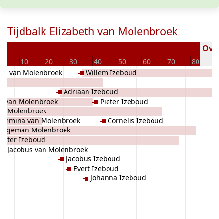
Tijdbalk Elizabeth van Molenbroek
Over
0
10
20
30
40
50
60
70
80
lis van Molenbroek
Willem Izeboud
ek
Adriaan Izeboud
s van Molenbroek
Pieter Izeboud
em Molenbroek
llemina van Molenbroek
Cornelis Izeboud
ingeman Molenbroek
Pieter Izeboud
Jacobus van Molenbroek
Jacobus Izeboud
Evert Izeboud
Johanna Izeboud