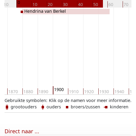
0
-10
10
20
30
40
50
60
70
Hendrina van Berkel
1900
60
1870
1880
1890
1910
1920
1930
1940
19
Gebruikte symbolen:
Klik op de namen voor meer informatie.
grootouders
ouders
broers/zussen
kinderen
Direct naar ...