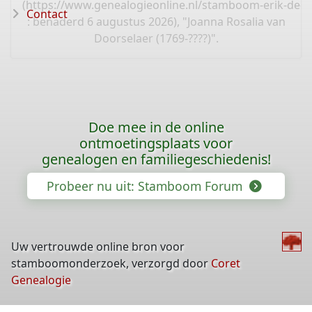
(
https://www.genealogieonline.nl/stamboom-erik-de-b
Contact
: benaderd 6 augustus 2026), "Joanna Rosalia van
Doorselaer (1769-????)".
Doe mee in de online
ontmoetingsplaats voor
genealogen en familiegeschiedenis!
Probeer nu uit: Stamboom Forum
Uw vertrouwde online bron voor
stamboomonderzoek, verzorgd door
Coret
Genealogie