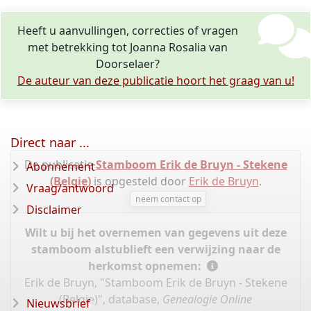
Heeft u aanvullingen, correcties of vragen
met betrekking tot Joanna Rosalia van
Doorselaer?
De auteur van deze publicatie hoort het graag van u!
Direct naar ...
De publicatie
Stamboom Erik de Bruyn - Stekene
Abonnement
(Belgie)
is opgesteld door
Erik de Bruyn
.
Vraag/antwoord
neem contact op
Disclaimer
Wilt u bij het overnemen van gegevens uit deze
stamboom alstublieft een verwijzing naar de
herkomst opnemen:
Erik de Bruyn, "Stamboom Erik de Bruyn - Stekene
(Belgie)", database,
Genealogie Online
Nieuwsbrief