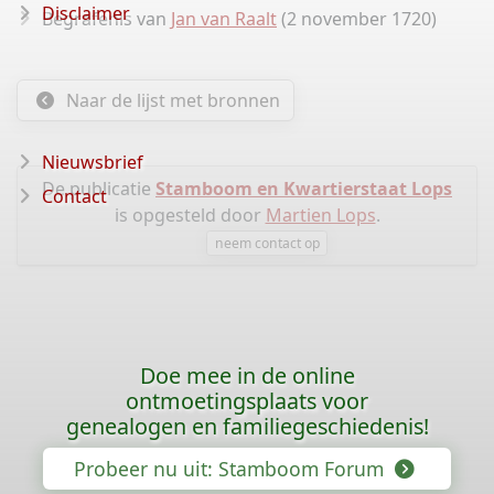
Disclaimer
Begrafenis van
Jan van Raalt
(2 november 1720)
Naar de lijst met bronnen
Nieuwsbrief
De publicatie
Stamboom en Kwartierstaat Lops
Contact
is opgesteld door
Martien Lops
.
neem contact op
Doe mee in de online
ontmoetingsplaats voor
genealogen en familiegeschiedenis!
Probeer nu uit: Stamboom Forum