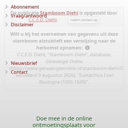
Abonnement
De publicatie
Stamboom Diehl
is opgesteld door
Vraag/antwoord
C.C.E.D. Diehl
.
neem contact op
Disclaimer
Wilt u bij het overnemen van gegevens uit deze
stamboom alstublieft een verwijzing naar de
herkomst opnemen:
C.C.E.D. Diehl, "Stamboom Diehl", database,
Genealogie Online
Nieuwsbrief
(
https://www.genealogieonline.nl/stamboom-diehl/I70
Contact
: benaderd 9 augustus 2026), "Eustachius I van
Boulogne (1005-1049)".
Doe mee in de online
ontmoetingsplaats voor