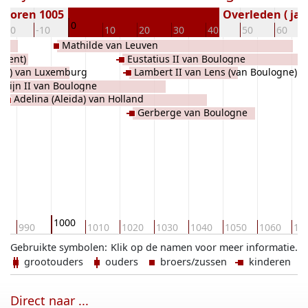
eboren 1005
Overleden ( jaa
0
-20
-10
10
20
30
40
50
60
Mathilde van Leuven
 Gent)
Eustatius II van Boulogne
ard) van Luxemburg
Lambert II van Lens (van Boulogne)
wijn II van Boulogne
Adelina (Aleida) van Holland
Gerberge van Boulogne
1000
0
990
1010
1020
1030
1040
1050
1060
10
Gebruikte symbolen:
Klik op de namen voor meer informatie.
grootouders
ouders
broers/zussen
kinderen
Direct naar ...