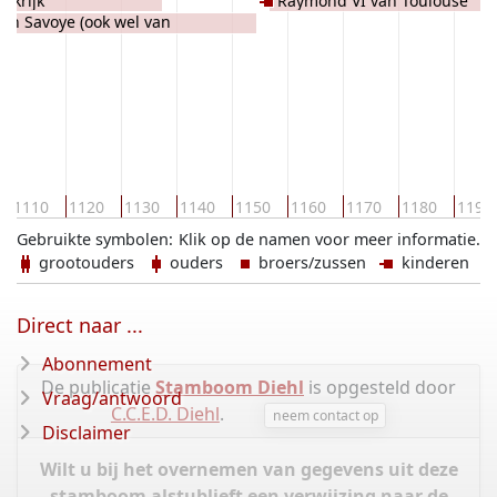
ankrijk
Raymond VI van Toulouse
an Savoye (ook wel van
1110
1120
1130
1140
1150
1160
1170
1180
1190
Gebruikte symbolen:
Klik op de namen voor meer informatie.
grootouders
ouders
broers/zussen
kinderen
Direct naar ...
Abonnement
De publicatie
Stamboom Diehl
is opgesteld door
Vraag/antwoord
C.C.E.D. Diehl
.
neem contact op
Disclaimer
Wilt u bij het overnemen van gegevens uit deze
stamboom alstublieft een verwijzing naar de