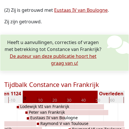
(2) Zij is getrouwd met
Eustaas IV van Boulogne
.
Zij zijn getrouwd.
Heeft u aanvullingen, correcties of vragen
met betrekking tot Constance van Frankrijk?
De auteur van deze publicatie hoort het
graag van u!
Tijdbalk Constance van Frankrijk
oren 1124
Overleden ( j
0
0
-10
10
20
30
40
50
60
70
Lodewijk VII van Frankrijk
Peter van Frankrijk
Eustaas IV van Boulogne
Raymond V van Toulouse