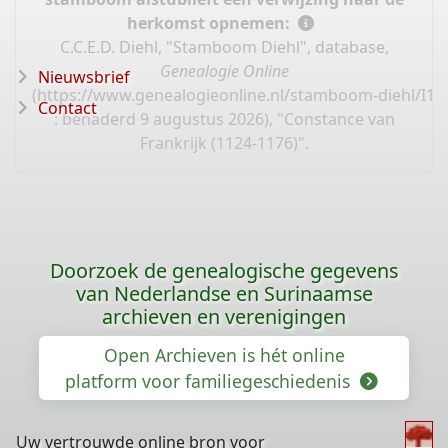
herkomst opnemen:
C.C.E.D. Diehl, "Stamboom Diehl", database,
Genealogie Online
Nieuwsbrief
(
https://www.genealogieonline.nl/stamboom-diehl/I11
Contact
: benaderd 9 augustus 2026), "Constance van
Frankrijk (1124-1176)".
Doorzoek de genealogische gegevens
van Nederlandse en Surinaamse
archieven en verenigingen
Open Archieven is hét online
platform voor familiegeschiedenis
Uw vertrouwde online bron voor