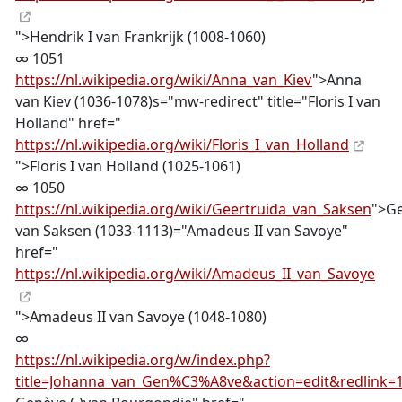
">Hendrik I van Frankrijk (1008-1060)
∞ 1051
https://nl.wikipedia.org/wiki/Anna_van_Kiev
">Anna
van Kiev (1036-1078)s="mw-redirect" title="Floris I van
Holland" href="
https://nl.wikipedia.org/wiki/Floris_I_van_Holland
">Floris I van Holland (1025-1061)
∞ 1050
https://nl.wikipedia.org/wiki/Geertruida_van_Saksen
">Ge
van Saksen (1033-1113)="Amadeus II van Savoye"
href="
https://nl.wikipedia.org/wiki/Amadeus_II_van_Savoye
">Amadeus II van Savoye (1048-1080)
∞
https://nl.wikipedia.org/w/index.php?
title=Johanna_van_Gen%C3%A8ve&action=edit&redlink=