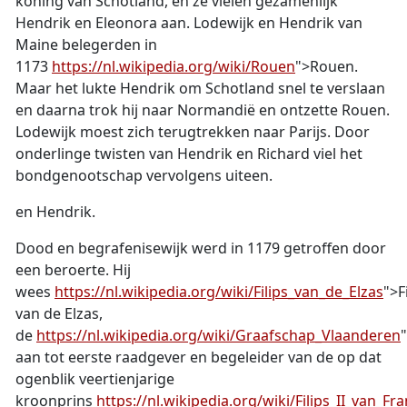
koning van Schotland, en ze vielen gezamenlijk
Hendrik en Eleonora aan. Lodewijk en Hendrik van
Maine belegerden in
1173
https://nl.wikipedia.org/wiki/Rouen
">Rouen.
Maar het lukte Hendrik om Schotland snel te verslaan
en daarna trok hij naar Normandië en ontzette Rouen.
Lodewijk moest zich terugtrekken naar Parijs. Door
onderlinge twisten van Hendrik en Richard viel het
bondgenootschap vervolgens uiteen.
en Hendrik.
Dood en begrafenis
ewijk werd in 1179 getroffen door
een beroerte. Hij
wees
https://nl.wikipedia.org/wiki/Filips_van_de_Elzas
">F
van de Elzas,
de
https://nl.wikipedia.org/wiki/Graafschap_Vlaanderen
aan tot eerste raadgever en begeleider van de op dat
ogenblik veertienjarige
kroonprins
https://nl.wikipedia.org/wiki/Filips_II_van_Fra