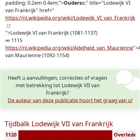
padding: 0.2em 0.4em;">
Ouders
e;" title="Lodewijk VI
van Frankrijk" href="
https://nl.wikipedia.org/wiki/Lodewijk_VI_van_Frankrijk
">Lodewijk VI van Frankrijk (1081-1137)
∞ 1115
https://nl.wikipedia.org/wiki/Adelheid_van_Maurienne
">
van Maurienne (1092-1154)
Heeft u aanvullingen, correcties of vragen
met betrekking tot Lodewijk VII van
Frankrijk?
De auteur van deze publicatie hoort het graag van u!
Tijdbalk Lodewijk VII van Frankrijk
n 1120
Overleden 