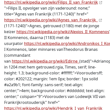
https://nl.wikipedia.org/wiki/Filips_II_van_Frankrijk
">Filips II, opvolger van zijn vaderound: none;"
title="Agnes van Frankrijk (1171-1240)" href="
https://nl.wikipedia.org/wiki/Agnes_van_Frankrijk_
(1171-1240)">Agnes, getrouwd (1180) met de jonge
keizer
https://nl.wikipedia.org/wiki/Alexios_II_Komnenos
II Komnenos, daarna (1183) met de
usurpator
https://nl.wikipedia.org/wiki/Andronikos_I_
I Komnenos, later minnares vanTheodorus Branas
(commandant
van
https://nl.wikipedia.org/wiki/Edirne_
(stad)">Adriano
in 1204 met hem getrouwd.rgia, Times, serif; line-
height: 1.3; background-color: #ffffff;">
Voorouders
ff;
color: #202122; margin: 1em 0px; border: 1px solid
#a2a9b1; font-family: sans-serif; text-align:
center;">4em; background-color: #dddddd; text-align:
center;" colspan="9">Voorouders van Lodewijk VII van
Frankrijkrootoudersjk" href="
https://nl.wikipedia.org/wiki/Hendrik_I_van_Frankrijk