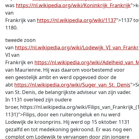
was
https://nl.wikipedia.org/wiki/Koninkrijk_Frankrijk
">k
van
Frankrijk
van
https://nl.wikipedia.org/wiki/1137
">1137
to
1180.
tweede zoon
van
https://nl.wikipedia.org/wiki/Lodewijk_VI_van_Frankr
VI van
Frankrijk en
https://nl.wikipedia.org/wiki/Adelheid_van
van Maurienne. Hij was daarom voorbestemd voor
een geestelijk ambt en werd opgevoed door de
abt
https://nl.wikipedia.org/wiki/Suger_van_St._Denis
">S
van St. Denis, de belangrijkste adviseur van zijn vader.
In 1131 overleed zijn oudere
broer,
https://nl.wikipedia.org/wiki/Filips_van_Frankrijk_(
1131)">Filips, door een ruiterongeluk en nu werd
Lodewijk de kroonprins. Hij werd op 15 oktober 1131
gezalfd en tot medekoning gekroond. Er was nog een
complot om Lodewijk te vervangen door zijn jongere