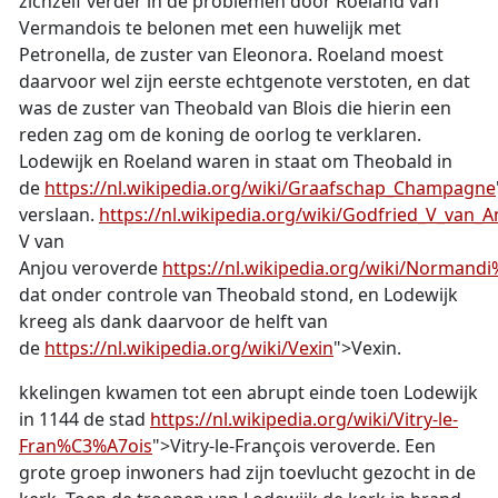
zichzelf verder in de problemen door Roeland van
Vermandois te belonen met een huwelijk met
Petronella, de zuster van Eleonora. Roeland moest
daarvoor wel zijn eerste echtgenote verstoten, en dat
was de zuster van Theobald van Blois die hierin een
reden zag om de koning de oorlog te verklaren.
Lodewijk en Roeland waren in staat om Theobald in
de
https://nl.wikipedia.org/wiki/Graafschap_Champagne
verslaan.
https://nl.wikipedia.org/wiki/Godfried_V_van_A
V van
Anjou veroverde
https://nl.wikipedia.org/wiki/Norman
dat onder controle van Theobald stond, en Lodewijk
kreeg als dank daarvoor de helft van
de
https://nl.wikipedia.org/wiki/Vexin
">Vexin.
kkelingen kwamen tot een abrupt einde toen Lodewijk
in 1144 de stad
https://nl.wikipedia.org/wiki/Vitry-le-
Fran%C3%A7ois
">Vitry-le-François veroverde. Een
grote groep inwoners had zijn toevlucht gezocht in de