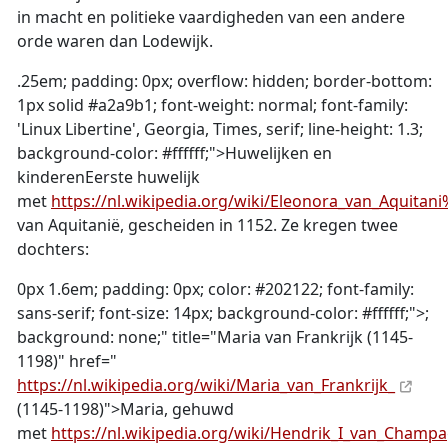
in macht en politieke vaardigheden van een andere
orde waren dan Lodewijk.
.25em; padding: 0px; overflow: hidden; border-bottom:
1px solid #a2a9b1; font-weight: normal; font-family:
'Linux Libertine', Georgia, Times, serif; line-height: 1.3;
background-color: #ffffff;">
Huwelijken en
kinderenEerste huwelijk
met
https://nl.wikipedia.org/wiki/Eleonora_van_Aquita
van Aquitanië, gescheiden in 1152. Ze kregen twee
dochters:
0px 1.6em; padding: 0px; color: #202122; font-family:
sans-serif; font-size: 14px; background-color: #ffffff;">;
background: none;" title="Maria van Frankrijk (1145-
1198)" href="
https://nl.wikipedia.org/wiki/Maria_van_Frankrijk_
(1145-1198)">Maria, gehuwd
met
https://nl.wikipedia.org/wiki/Hendrik_I_van_Champ