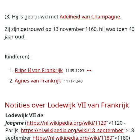
(3) Hij is getrouwd met
Adelheid van Champagne
.
Zij zijn getrouwd op 13 november 1160, hij was toen 40
jaar oud.
Kind(eren):
Filips II van Frankrijk
1165-1223
Agnes van Frankrijk
1171-1240
Notities over Lodewijk VII van Frankrijk
Lodewijk VII
de
Jongere
(
https://nl.wikipedia.org/wiki/1120
">1120
-
Parijs,
https://nl.wikipedia.org/wiki/18_september
">18
september
https://nl.wikipedia.org/wiki/1180
">1180
)