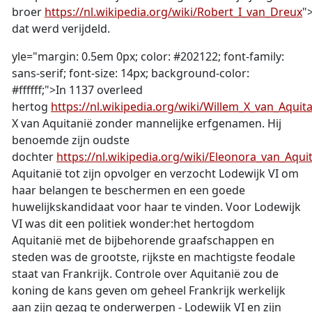
broer
https://nl.wikipedia.org/wiki/Robert_I_van_Dreux
"
dat werd verijdeld.
yle="margin: 0.5em 0px; color: #202122; font-family:
sans-serif; font-size: 14px; background-color:
#ffffff;">In 1137 overleed
hertog
https://nl.wikipedia.org/wiki/Willem_X_van_Aqu
X van Aquitanië zonder mannelijke erfgenamen. Hij
benoemde zijn oudste
dochter
https://nl.wikipedia.org/wiki/Eleonora_van_Aq
Aquitanië tot zijn opvolger en verzocht Lodewijk VI om
haar belangen te beschermen en een goede
huwelijkskandidaat voor haar te vinden. Voor Lodewijk
VI was dit een politiek wonder:het hertogdom
Aquitanië met de bijbehorende graafschappen en
steden was de grootste, rijkste en machtigste feodale
staat van Frankrijk. Controle over Aquitanië zou de
koning de kans geven om geheel Frankrijk werkelijk
aan zijn gezag te onderwerpen - Lodewijk VI en zijn