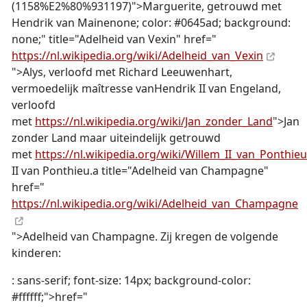
(1158%E2%80%931197)">Marguerite, getrouwd met
Hendrik van Mainenone; color: #0645ad; background:
none;" title="Adelheid van Vexin" href="
https://nl.wikipedia.org/wiki/Adelheid_van_Vexin
">Alys, verloofd met Richard Leeuwenhart,
vermoedelijk maîtresse vanHendrik II van Engeland,
verloofd
met
https://nl.wikipedia.org/wiki/Jan_zonder_Land
">Jan
zonder Land maar uiteindelijk getrouwd
met
https://nl.wikipedia.org/wiki/Willem_II_van_Ponthieu
II van Ponthieu.a title="Adelheid van Champagne"
href="
https://nl.wikipedia.org/wiki/Adelheid_van_Champagne
">Adelheid van Champagne. Zij kregen de volgende
kinderen:
: sans-serif; font-size: 14px; background-color:
#ffffff;">href="