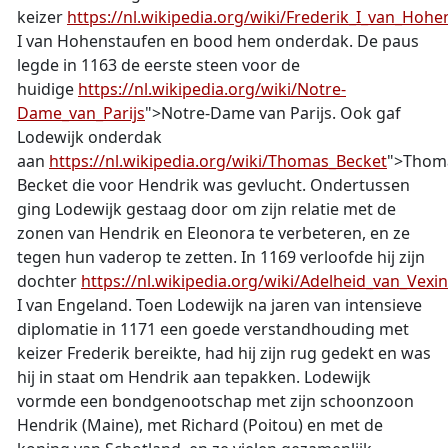
keizer
https://nl.wikipedia.org/wiki/Frederik_I_van_Hoh
I van Hohenstaufen en bood hem onderdak. De paus
legde in 1163 de eerste steen voor de
huidige
https://nl.wikipedia.org/wiki/Notre-
Dame_van_Parijs
">Notre-Dame van Parijs. Ook gaf
Lodewijk onderdak
aan
https://nl.wikipedia.org/wiki/Thomas_Becket
">Thom
Becket die voor Hendrik was gevlucht. Ondertussen
ging Lodewijk gestaag door om zijn relatie met de
zonen van Hendrik en Eleonora te verbeteren, en ze
tegen hun vaderop te zetten. In 1169 verloofde hij zijn
dochter
https://nl.wikipedia.org/wiki/Adelheid_van_Vexin
I van Engeland. Toen Lodewijk na jaren van intensieve
diplomatie in 1171 een goede verstandhouding met
keizer Frederik bereikte, had hij zijn rug gedekt en was
hij in staat om Hendrik aan tepakken. Lodewijk
vormde een bondgenootschap met zijn schoonzoon
Hendrik (Maine), met Richard (Poitou) en met de