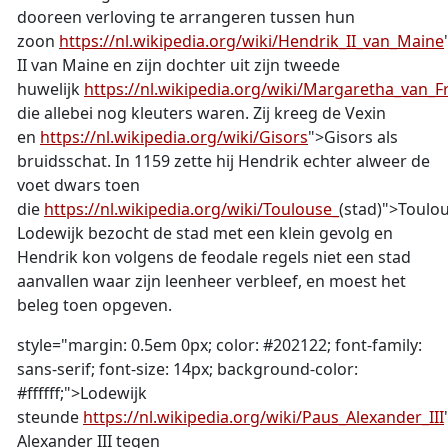
dooreen verloving te arrangeren tussen hun
zoon
https://nl.wikipedia.org/wiki/Hendrik_II_van_Maine
II van Maine en zijn dochter uit zijn tweede
huwelijk
https://nl.wikipedia.org/wiki/Margaretha_van_Fr
die allebei nog kleuters waren. Zij kreeg de Vexin
en
https://nl.wikipedia.org/wiki/Gisors
">Gisors als
bruidsschat. In 1159 zette hij Hendrik echter alweer de
voet dwars toen
die
https://nl.wikipedia.org/wiki/Toulouse_
(stad)">Toulo
Lodewijk bezocht de stad met een klein gevolg en
Hendrik kon volgens de feodale regels niet een stad
aanvallen waar zijn leenheer verbleef, en moest het
beleg toen opgeven.
style="margin: 0.5em 0px; color: #202122; font-family:
sans-serif; font-size: 14px; background-color:
#ffffff;">Lodewijk
steunde
https://nl.wikipedia.org/wiki/Paus_Alexander_III
Alexander III tegen