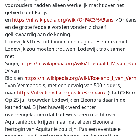
voorouders hadden alleen werkelijk macht over het
gebied rond Parijs
en
https://nl.wikipedia.org/wiki/Orl%C3%A9ans
">Orléan
en de grote feodale vorsten vonden zichzelf
gelijkwaardig aan de koning.
Lodewijk Vl besloot binnen een dag dat Eleonora met
Lodewijk zou moeten trouwen. Lodewijk trok samen
met
Suger,
https://nl.wikipedia.org/wiki/Theobald_IV_van_Blo
IV van
Blois en
https://nl.wikipedia.org/wiki/Roeland_I_van_Ve
I van Vermandois, met een gevolg van 500 ridders,
naar
https://nl.wikipedia.org/wiki/Bordeaux_
(stad)">Bor
Op 25 juli trouwden Lodewijk en Eleonora daar in de
kathedraal. Bij het huwelijk werd echter
overeengekomen dat Lodewijk geen macht over
Aquitanië zou krijgen maar dat alleen Eleonora
hertogin van Aquitanië zou zijn. Pas een eventuele