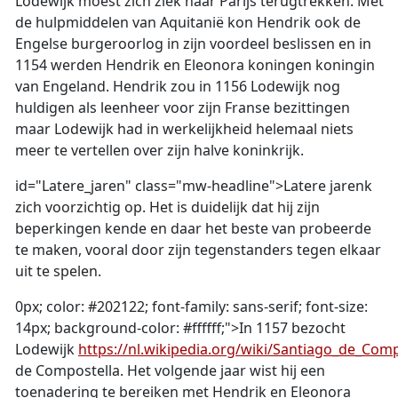
Lodewijk moest zich ziek naar Parijs terugtrekken. Met
de hulpmiddelen van Aquitanië kon Hendrik ook de
Engelse burgeroorlog in zijn voordeel beslissen en in
1154 werden Hendrik en Eleonora koningen koningin
van Engeland. Hendrik zou in 1156 Lodewijk nog
huldigen als leenheer voor zijn Franse bezittingen
maar Lodewijk had in werkelijkheid helemaal niets
meer te vertellen over zijn halve koninkrijk.
id="Latere_jaren" class="mw-headline">Latere jarenk
zich voorzichtig op. Het is duidelijk dat hij zijn
beperkingen kende en daar het beste van probeerde
te maken, vooral door zijn tegenstanders tegen elkaar
uit te spelen.
0px; color: #202122; font-family: sans-serif; font-size:
14px; background-color: #ffffff;">In 1157 bezocht
Lodewijk
https://nl.wikipedia.org/wiki/Santiago_de_Comp
de Compostella. Het volgende jaar wist hij een
toenadering te bereiken met Hendrik en Eleonora