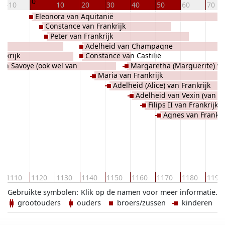
0
-10
10
20
30
40
50
60
70
Eleonora van Aquitanië
Constance van Frankrijk
Peter van Frankrijk
Adelheid van Champagne
ankrijk
Constance van Castilië
an Savoye (ook wel van
Margaretha (Marguerite) va
Maria van Frankrijk
Adelheid (Alice) van Frankrijk
Adelheid van Vexin (van Fr
Filips II van Frankrijk
Agnes van Frankri
1110
1120
1130
1140
1150
1160
1170
1180
1190
Gebruikte symbolen:
Klik op de namen voor meer informatie.
grootouders
ouders
broers/zussen
kinderen