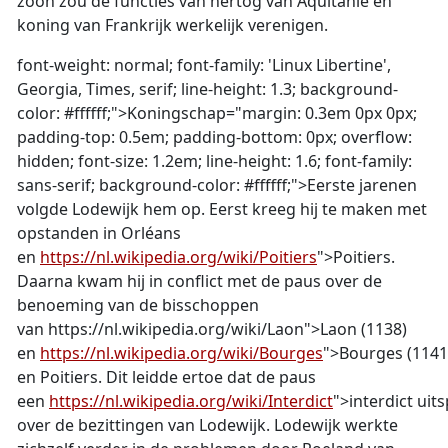
zoon zou de functies van hertog van Aquitanië en
koning van Frankrijk werkelijk verenigen.
font-weight: normal; font-family: 'Linux Libertine',
Georgia, Times, serif; line-height: 1.3; background-
color: #ffffff;">
Koningschap
="margin: 0.3em 0px 0px;
padding-top: 0.5em; padding-bottom: 0px; overflow:
hidden; font-size: 1.2em; line-height: 1.6; font-family:
sans-serif; background-color: #ffffff;">
Eerste jaren
en
volgde Lodewijk hem op. Eerst kreeg hij te maken met
opstanden in Orléans
en
https://nl.wikipedia.org/wiki/Poitiers
">Poitiers.
Daarna kwam hij in conflict met de paus over de
benoeming van de bisschoppen
van
https://nl.wikipedia.org/wiki/Laon">Laon (1138)
en
https://nl.wikipedia.org/wiki/Bourges
">Bourges (1141
en Poitiers. Dit leidde ertoe dat de paus
een
https://nl.wikipedia.org/wiki/Interdict
">interdict uit
over de bezittingen van Lodewijk. Lodewijk werkte