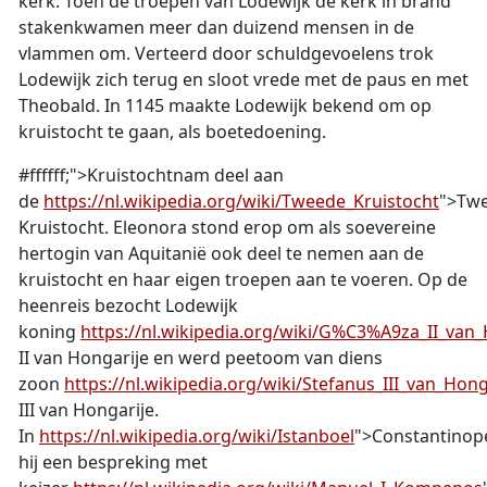
kerk. Toen de troepen van Lodewijk de kerk in brand
stakenkwamen meer dan duizend mensen in de
vlammen om. Verteerd door schuldgevoelens trok
Lodewijk zich terug en sloot vrede met de paus en met
Theobald. In 1145 maakte Lodewijk bekend om op
kruistocht te gaan, als boetedoening.
#ffffff;">
Kruistocht
nam deel aan
de
https://nl.wikipedia.org/wiki/Tweede_Kruistocht
">Tw
Kruistocht. Eleonora stond erop om als soevereine
hertogin van Aquitanië ook deel te nemen aan de
kruistocht en haar eigen troepen aan te voeren. Op de
heenreis bezocht Lodewijk
koning
https://nl.wikipedia.org/wiki/G%C3%A9za_II_van_
II van Hongarije en werd peetoom van diens
zoon
https://nl.wikipedia.org/wiki/Stefanus_III_van_Hong
III van Hongarije.
In
https://nl.wikipedia.org/wiki/Istanboel
">Constantinop
hij een bespreking met