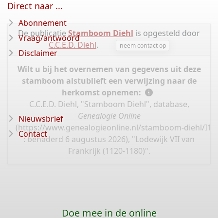
Direct naar ...
Abonnement
De publicatie
Stamboom Diehl
is opgesteld door
Vraag/antwoord
C.C.E.D. Diehl
.
neem contact op
Disclaimer
Wilt u bij het overnemen van gegevens uit deze
stamboom alstublieft een verwijzing naar de
herkomst opnemen:
C.C.E.D. Diehl, "Stamboom Diehl", database,
Genealogie Online
Nieuwsbrief
(
https://www.genealogieonline.nl/stamboom-diehl/I11
Contact
: benaderd 6 augustus 2026), "Lodewijk VII van
Frankrijk (1120-1180)".
Doe mee in de online