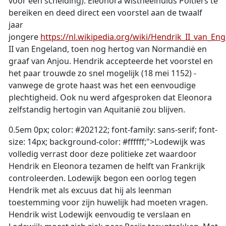
voor een scheiding). Eleonora wistheelhuids Poitiers te
bereiken en deed direct een voorstel aan de twaalf
jaar
jongere
https://nl.wikipedia.org/wiki/Hendrik_II_van_En
II van Engeland, toen nog hertog van Normandië en
graaf van Anjou. Hendrik accepteerde het voorstel en
het paar trouwde zo snel mogelijk (18 mei 1152) -
vanwege de grote haast was het een eenvoudige
plechtigheid. Ook nu werd afgesproken dat Eleonora
zelfstandig hertogin van Aquitanië zou blijven.
0.5em 0px; color: #202122; font-family: sans-serif; font-
size: 14px; background-color: #ffffff;">Lodewijk was
volledig verrast door deze politieke zet waardoor
Hendrik en Eleonora tezamen de helft van Frankrijk
controleerden. Lodewijk begon een oorlog tegen
Hendrik met als excuus dat hij als leenman
toestemming voor zijn huwelijk had moeten vragen.
Hendrik wist Lodewijk eenvoudig te verslaan en