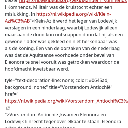
keizer
https://nl.wikipedia.org/wiki/Manuel_I_Komnenos
I Komnenos. Militair was de kruistocht echter een
mislukking. In
https://nl.wikipedia.org/wiki/Klein-
Azi%C3%AB
">Klein-Azië werd het leger van Lodewijk
verslagen in een hinderlaag, waarbij Lodewijk alleen
maar aan de dood kon ontsnappen doordat hij als een
gewone ridder was gekleed en niet herkenbaar was
als de koning. Een van de oorzaken van de nederlaag
was dat de Aquitaanse voorhoede onder bevel van
Eleonora te snel vooruit was getrokken waardoor de
hoofdmacht kwetsbaar werd.
tyle="text-decoration-line: none; color: #0645ad;
background: none;" title="Vorstendom Antiochië"
href="
https://nl.wikipedia.org/wiki/Vorstendom_Antiochi%C3
">Vorstendom Antiochië ;kwamen Eleonora en
Lodewijk lijnrecht tegenover elkaar te staan. Eleonora