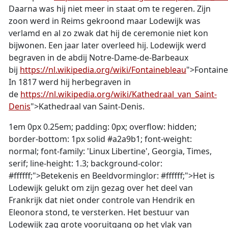
Daarna was hij niet meer in staat om te regeren. Zijn
zoon werd in Reims gekroond maar Lodewijk was
verlamd en al zo zwak dat hij de ceremonie niet kon
bijwonen. Een jaar later overleed hij. Lodewijk werd
begraven in de abdij Notre-Dame-de-Barbeaux
bij
https://nl.wikipedia.org/wiki/Fontainebleau
">Fontaine
In 1817 werd hij herbegraven in
de
https://nl.wikipedia.org/wiki/Kathedraal_van_Saint-
Denis
">Kathedraal van Saint-Denis.
1em 0px 0.25em; padding: 0px; overflow: hidden;
border-bottom: 1px solid #a2a9b1; font-weight:
normal; font-family: 'Linux Libertine', Georgia, Times,
serif; line-height: 1.3; background-color:
#ffffff;">
Betekenis en Beeldvorming
lor: #ffffff;">Het is
Lodewijk gelukt om zijn gezag over het deel van
Frankrijk dat niet onder controle van Hendrik en
Eleonora stond, te versterken. Het bestuur van
Lodewijk zag grote vooruitgang op het vlak van