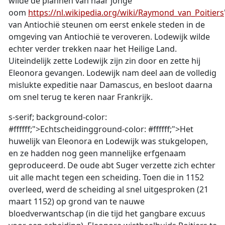
wilde de plannen van haar jonge
oom
https://nl.wikipedia.org/wiki/Raymond_van_Poitiers
van Antiochië steunen om eerst enkele steden in de
omgeving van Antiochië te veroveren. Lodewijk wilde
echter verder trekken naar het Heilige Land.
Uiteindelijk zette Lodewijk zijn zin door en zette hij
Eleonora gevangen. Lodewijk nam deel aan de volledig
mislukte expeditie naar Damascus, en besloot daarna
om snel terug te keren naar Frankrijk.
s-serif; background-color:
#ffffff;">
Echtscheiding
ground-color: #ffffff;">Het
huwelijk van Eleonora en Lodewijk was stukgelopen,
en ze hadden nog geen mannelijke erfgenaam
geproduceerd. De oude abt Suger verzette zich echter
uit alle macht tegen een scheiding. Toen die in 1152
overleed, werd de scheiding al snel uitgesproken (21
maart 1152) op grond van te nauwe
bloedverwantschap (in die tijd het gangbare excuus