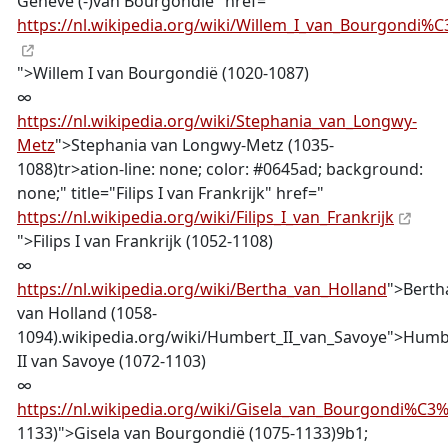
Genève (-)van Bourgondië" href="
https://nl.wikipedia.org/wiki/Willem_I_van_Bourgondi%
">Willem I van Bourgondië (1020-1087)
∞
https://nl.wikipedia.org/wiki/Stephania_van_Longwy-
Metz
">Stephania van Longwy-Metz (1035-
1088)tr>ation-line: none; color: #0645ad; background:
none;" title="Filips I van Frankrijk" href="
https://nl.wikipedia.org/wiki/Filips_I_van_Frankrijk
">Filips I van Frankrijk (1052-1108)
∞
https://nl.wikipedia.org/wiki/Bertha_van_Holland
">Berth
van Holland (1058-
1094).wikipedia.org/wiki/Humbert_II_van_Savoye">Humb
II van Savoye (1072-1103)
∞
https://nl.wikipedia.org/wiki/Gisela_van_Bourgondi%C3
1133)">Gisela van Bourgondië (1075-1133)9b1;