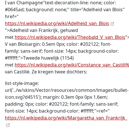
I van Champagne"text-decoration-line: none; color:
#0645ad; background: none;" title="Adelheid van Blois"
href="
https://nl.wikipedia.org/wiki/Adelheid_van_Blois
">Adelheid van Frankrijk, gehuwd
met
https://nl.wikipedia.org/wiki/Theobald_V_van_Blois
"
V van Bloisargin: 0.5em 0px; color: #202122; font-
family: sans-serif; font-size: 14px; background-color:
#ffffff;">Tweede huwelijk (1154)
met
https://nl.wikipedia.org/wiki/Constance_van_Castil
van Castilië. Ze kregen twee dochters:
list-style-image:
url('../w/skins/Vector/resources/common/images/bullet-
icon.svg?d4515'); margin: 0.3em 0px 0px 1.6em;
padding: 0px; color: #202122; font-family: sans-serif;
font-size: 14px; background-color: #ffffff;">ref="
https://nl.wikipedia.org/wiki/Margaretha_van_Frankrijk_