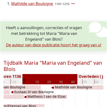
Mathilde van Boulogne
1161-1210
Heeft u aanvullingen, correcties of vragen
met betrekking tot Maria "Maria van
Engeland" van Blois?
De auteur van deze publicatie hoort het graag van u!
Tijdbalk Maria "Maria van Engeland" van
Blois
boren 1136
Overleden ( jaa
0
-20
-10
10
20
30
40
50
60
de van Boulogne
Mathilde van Boulogne
Eustaas IV van Boulogne
Mattheüs I van de Elzas
phen/Etienne) van Blois