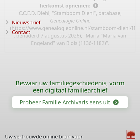
herkomst opnemen:
C.C.E.D. Diehl, "Stamboom Diehl", database,
Genealogie Online
Nieuwsbrief
(
https://www.genealogieonline.nl/stamboom-diehl/I11
Contact
: benaderd 7 augustus 2026), "Maria "Maria van
Engeland" van Blois (1136-1182)".
Bewaar uw familiegeschiedenis, vorm
een digitaal familiearchief
Probeer Familie Archivaris eens uit
Uw vertrouwde online bron voor