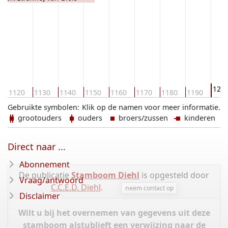
120
1120
1130
1140
1150
1160
1170
1180
1190
Gebruikte symbolen:
Klik op de namen voor meer informatie.
grootouders
ouders
broers/zussen
kinderen
Direct naar ...
Abonnement
De publicatie
Stamboom Diehl
is opgesteld door
Vraag/antwoord
C.C.E.D. Diehl
.
neem contact op
Disclaimer
Wilt u bij het overnemen van gegevens uit deze
stamboom alstublieft een verwijzing naar de