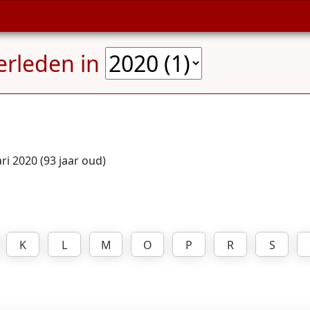
erleden in
ri 2020 (93 jaar oud)
K
L
M
O
P
R
S