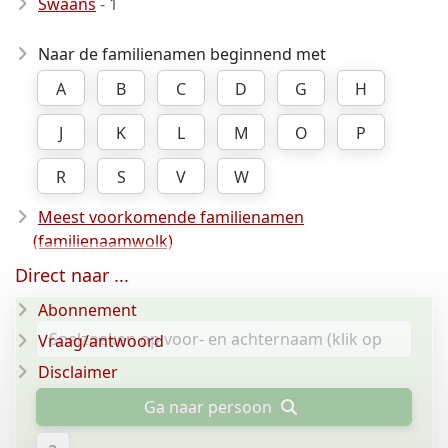
Swaans
- 1
Naar de familienamen beginnend met
A
B
C
D
G
H
J
K
L
M
O
P
R
S
V
W
Meest voorkomende familienamen
(familienaamwolk)
Direct naar ...
Abonnement
Vraag/antwoord
Disclaimer
Ga naar persoon