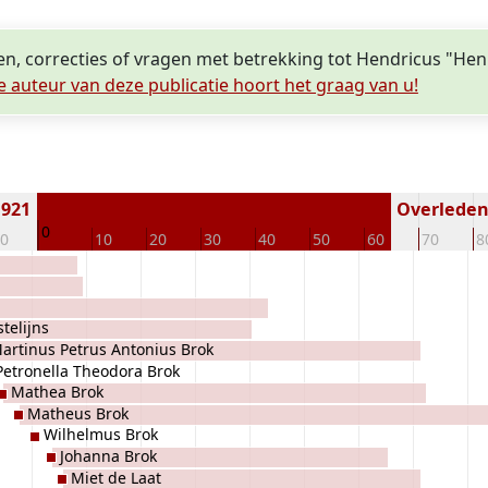
en, correcties of vragen met betrekking tot Hendricus "He
e auteur van deze publicatie hoort het graag van u!
1921
Overleden 
0
10
10
20
30
40
50
60
70
8
telijns
artinus Petrus Antonius Brok
Petronella Theodora Brok
Mathea Brok
Matheus Brok
Wilhelmus Brok
Johanna Brok
Miet de Laat