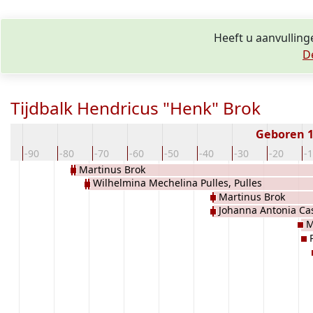
Heeft u aanvulling
D
Tijdbalk Hendricus "Henk" Brok
Geboren 
00
-90
-80
-70
-60
-50
-40
-30
-20
-
Martinus Brok
Wilhelmina Mechelina Pulles, Pulles
Martinus Brok
Johanna Antonia Cas
M