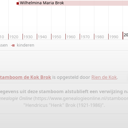
Wilhelmina Maria Brok
2
10
1920
1930
1940
1950
1960
1970
1980
1990
ussen
kinderen
Stamboom de Kok Brok
is opgesteld door
Rien de Kok
.
gegevens uit deze stamboom alstublieft een verwijzing
nealogie Online
(
https://www.genealogieonline.nl/stamboo
"Hendricus "Henk" Brok (1921-1986)".