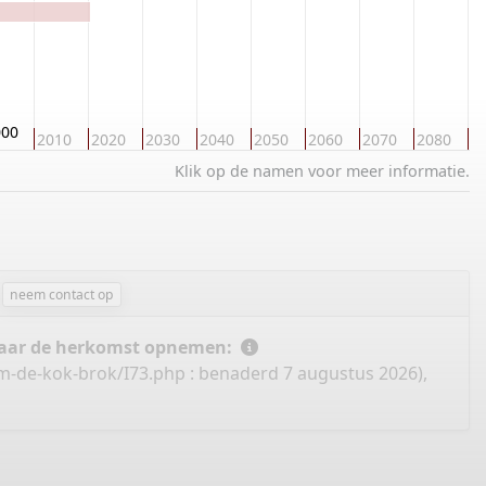
000
2010
2020
2030
2040
2050
2060
2070
2080
2
Klik op de namen voor meer informatie.
neem contact op
 naar de herkomst opnemen:
m-de-kok-brok/I73.php
: benaderd 7 augustus 2026),