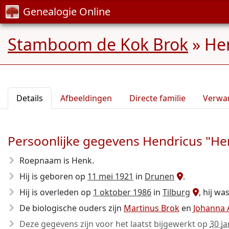
Genealogie Online
Stamboom de Kok Brok
»
Hen
Details
Afbeeldingen
Directe familie
Verwa
Persoonlijke gegevens Hendricus "He
Roepnaam is Henk.
Hij is geboren op
11 mei 1921
in
Drunen
.
Hij is overleden op
1 oktober 1986
in
Tilburg
, hij wa
De biologische ouders zijn
Martinus Brok
en
Johanna A
Deze gegevens zijn voor het laatst bijgewerkt op
30 j