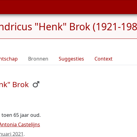
dricus "Henk" Brok (1921-198
ntschap
Bronnen
Suggesties
Context
nk" Brok
s toen 65 jaar oud.
ntonia Castelijns
anuari 2021
.