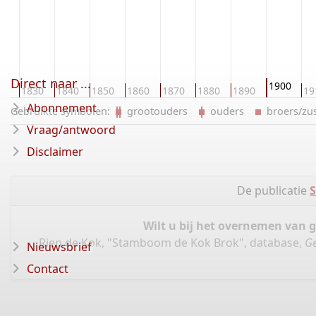
Direct naar ...
1900
20
1830
1840
1850
1860
1870
1880
1890
19
Abonnement
Gebruikte symbolen:
grootouders
ouders
broers/z
Vraag/antwoord
Disclaimer
De publicatie
Wilt u bij het overnemen van 
Rien de Kok, "Stamboom de Kok Brok", database,
Ge
Nieuwsbrief
Contact