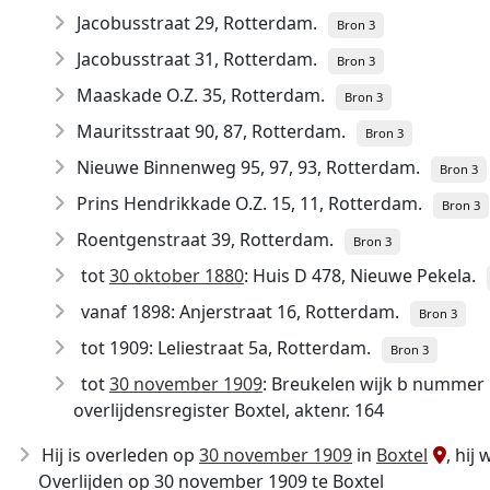
Jacobusstraat 29, Rotterdam.
Bron 3
Jacobusstraat 31, Rotterdam.
Bron 3
Maaskade O.Z. 35, Rotterdam.
Bron 3
Mauritsstraat 90, 87, Rotterdam.
Bron 3
Nieuwe Binnenweg 95, 97, 93, Rotterdam.
Bron 3
Prins Hendrikkade O.Z. 15, 11, Rotterdam.
Bron 3
Roentgenstraat 39, Rotterdam.
Bron 3
tot
30 oktober 1880
: Huis D 478, Nieuwe Pekela.
vanaf 1898: Anjerstraat 16, Rotterdam.
Bron 3
tot 1909: Leliestraat 5a, Rotterdam.
Bron 3
tot
30 november 1909
: Breukelen wijk b nummer 
overlijdensregister Boxtel, aktenr. 164
Hij is overleden op
30 november 1909
in
Boxtel
, hij
Overlijden op 30 november 1909 te Boxtel