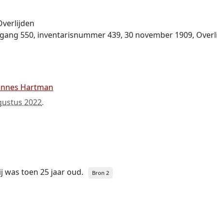
Overlijden
toegang 550, inventaris­num­mer 439, 30 november 1909, Ove
annes Hartman
gustus 2022
.
hij was toen 25 jaar oud.
Bron 2