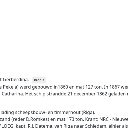
t Gerberdina.
Bron 3
e Pekela) werd gebouwd in1860 en mat 127 ton. In 1867 werd
m Catharina. Het schip strandde 21 december 1862 geladen 
n lading scheepsbouw- en timmerhout (Riga).
zand (reder D.Romkes) en mat 173 ton. Krant: NRC - Nieu
LOEG, kapt. R.J. Datema, van Riga naar Schiedam, alhier als 