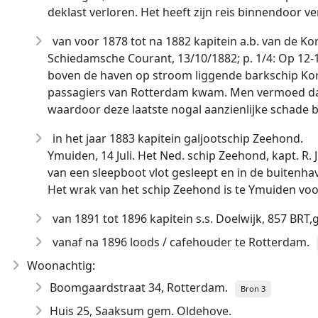
deklast verloren. Het heeft zijn reis binnendoor ve
van voor 1878 tot na 1882 kapitein a.b. van de Ko
Schiedamsche Courant, 13/10/1882; p. 1/4: Op 12-
boven de haven op stroom liggende barkschip Kort
passagiers van Rotterdam kwam. Men vermoed dat 
waardoor deze laatste nogal aanzienlijke schade
in het jaar 1883 kapitein galjootschip Zeehond.
Ymuiden, 14 Juli. Het Ned. schip Zeehond, kapt. R. 
van een sleepboot vlot gesleept en in de buitenh
Het wrak van het schip Zeehond is te Ymuiden voo
van 1891 tot 1896 kapitein s.s. Doelwijk, 857 BR
vanaf na 1896 loods / cafehouder te Rotterdam.
Woonachtig:
Boomgaardstraat 34, Rotterdam.
Bron 3
Huis 25, Saaksum gem. Oldehove.