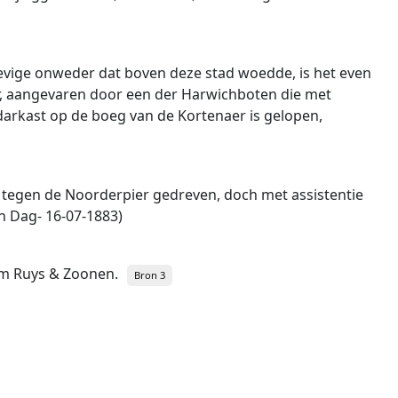
hevige onweder dat boven deze stad woedde, is het even
er, aangevaren door een der Harwichboten die met
arkast op de boeg van de Kortenaer is gelopen,
ilte tegen de Noorderpier gedreven, doch met assistentie
n Dag- 16-07-1883)
lem Ruys & Zoonen.
Bron 3