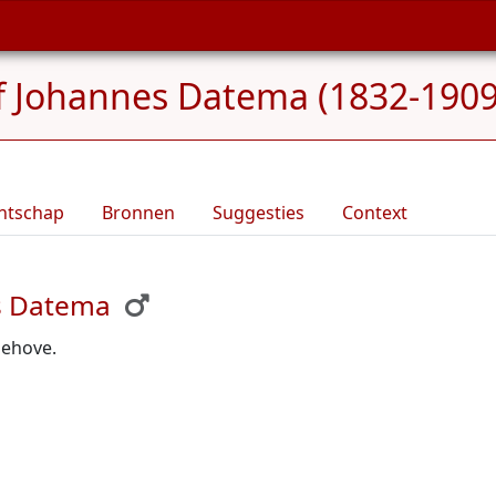
f Johannes Datema (1832-1909
ntschap
Bronnen
Suggesties
Context
es Datema
ehove.