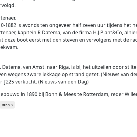
rvolgd.
rtenaer.
10-1882 's avonds ten ongeveer half zeven uur tijdens het 
enaer, kapitein R Datema, van de firma H.J.Plant&Co, alhi
deze boot eerst met den steven en vervolgens met de rad
 bekwam.
J. Datema, van Amst. naar Riga, is bij het uitzeilen door st
aven wegens zware lekkage op strand gezet. (Nieuws van de
r ƒ225 verkocht. (Nieuws van den Dag)
T,gebouwd in 1890 bij Bonn & Mees te Rotterdam, reder Wil
Bron 3