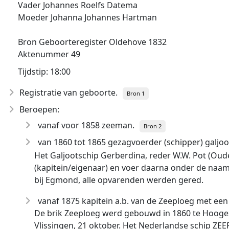
Vader Johannes Roelfs Datema
Moeder Johanna Johannes Hartman
Bron Geboorteregister Oldehove 1832
Aktenummer 49
Tijdstip: 18:00
Registratie van geboorte.
Bron 1
Beroepen:
vanaf voor 1858 zeeman.
Bron 2
van 1860 tot 1865 gezagvoerder (schipper) galjoo
Het Galjootschip Gerberdina, reder W.W. Pot (Oud
(kapitein/eigenaar) en voer daarna onder de naa
bij Egmond, alle opvarenden werden gered.
vanaf 1875 kapitein a.b. van de Zeeploeg met ee
De brik Zeeploeg werd gebouwd in 1860 te Hooge
Vlissingen, 21 oktober. Het Nederlandse schip ZEEP