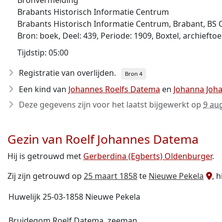
Bronvermelding
Brabants Historisch Informatie Centrum
Brabants Historisch Informatie Centrum, Brabant, BS 
Bron: boek, Deel: 439, Periode: 1909, Boxtel, archief
Tijdstip: 05:00
Registratie van overlijden.
Bron 4
Een kind van
Johannes Roelfs Datema
en
Johanna Joh
Deze gegevens zijn voor het laatst bijgewerkt op
9 au
Gezin van Roelf Johannes Datema
Hij is getrouwd met
Gerberdina (Egberts) Oldenburger
.
Zij zijn getrouwd op
25 maart 1858
te
Nieuwe Pekela
, 
Huwelijk 25-03-1858 Nieuwe Pekela
Bruidegom Roelf Datema, zeeman