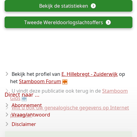
Bekijk de statistieken
Tweede Wereldoorlogslachtoffers
Bekijk het profiel van
E. Hillebregt - Zuiderwijk
op
het
Stamboom Forum
U vindt deze publicatie ook terug in de
Stamboom
Direct naar ...
Gids
Abonnement
Wilt u ook uw genealogische gegevens op Internet
Vraag/antwoord
plaatsen?
Disclaimer