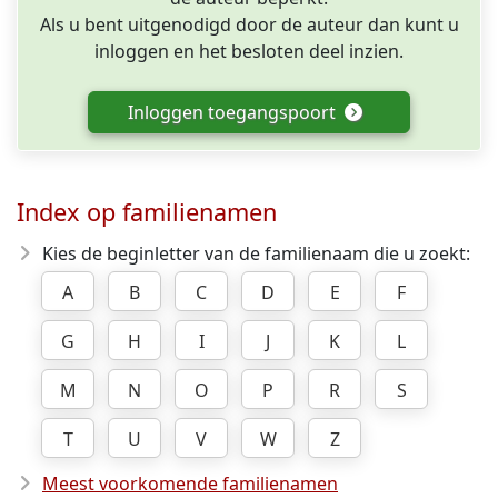
Als u bent uitgenodigd door de auteur dan kunt u
inloggen en het besloten deel inzien.
Inloggen toegangspoort
Index op familienamen
Kies de beginletter van de familienaam die u zoekt:
A
B
C
D
E
F
G
H
I
J
K
L
M
N
O
P
R
S
T
U
V
W
Z
Meest voorkomende familienamen