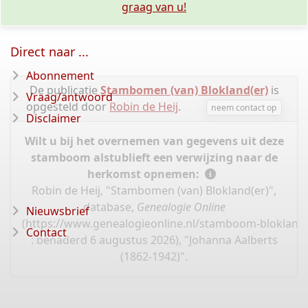
graag van u!
Direct naar ...
Abonnement
De publicatie
Stambomen (van) Blokland(er)
is
Vraag/antwoord
opgesteld door
Robin de Heij
.
neem contact op
Disclaimer
Wilt u bij het overnemen van gegevens uit deze
stamboom alstublieft een verwijzing naar de
herkomst opnemen:
Robin de Heij, "Stambomen (van) Blokland(er)",
database,
Genealogie Online
Nieuwsbrief
(
https://www.genealogieonline.nl/stamboom-blokland
Contact
: benaderd 6 augustus 2026), "Johanna Aalberts
(1862-1942)".