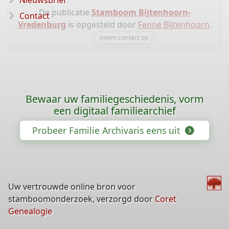
Nieuwsbrief
De publicatie
Stamboom Bijtenhoorn-
Contact
Vredenburg
is opgesteld door
Fenne Bijtenhoorn
.
neem contact op
Bewaar uw familiegeschiedenis, vorm
een digitaal familiearchief
Probeer Familie Archivaris eens uit
Uw vertrouwde online bron voor
stamboomonderzoek, verzorgd door
Coret
Genealogie