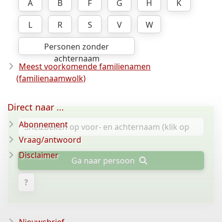
A
B
F
G
H
K
L
R
S
V
W
Personen zonder
achternaam
Meest voorkomende familienamen
(familienaamwolk)
Direct naar ...
Abonnement
Vraag/antwoord
Disclaimer
Ga naar persoon
?