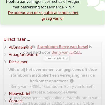
Heeft u aanvullingen, correcties of vragen
met betrekking tot Leonarda N.N.?
De auteur van deze publicatie hoort het
graag van u!
Direct naar ...
De publicatie
Stamboom Berry van Iersel
is
Abonnement
opgesteld door
Berry van IERSEL
.
Vraag/antwoord
neem contact op
Disclaimer
Wilt u bij het overnemen van gegevens uit deze
stamboom alstublieft een verwijzing naar de
herkomst opnemen:
Berry van IERSEL, "Stamboom Berry van Iersel",
database,
Genealogie Online
Nieuwsbrief
(
https://www.genealogieonline.nl/stamboom-b-van-ier
Contact
: benaderd 6 augustus 2026), "Leonarda N.N. (±