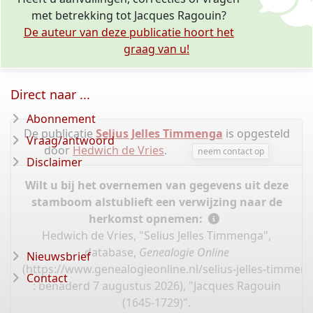
met betrekking tot Jacques Ragouin?
De auteur van deze publicatie hoort het
graag van u!
Direct naar ...
Abonnement
De publicatie
Selius Jelles Timmenga
is opgesteld
Vraag/antwoord
door
Hedwich de Vries
.
neem contact op
Disclaimer
Wilt u bij het overnemen van gegevens uit deze
stamboom alstublieft een verwijzing naar de
herkomst opnemen:
Hedwich de Vries, "Selius Jelles Timmenga",
database,
Genealogie Online
Nieuwsbrief
(
https://www.genealogieonline.nl/selius-jelles-timmen
Contact
: benaderd 7 augustus 2026), "Jacques Ragouin
(1645-1729)".