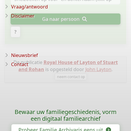
Vraag/antwoord
Disclaimer
Ga naar persoon
?
Nieuwsbrief
De publicatie
Royal House of Layton of Stuart
Contact
and Rohan
is opgesteld door
John Layton
.
neem contact op
Bewaar uw familiegeschiedenis, vorm
een digitaal familiearchief
Probeer Familie Archivaris eens uit