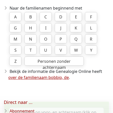
Naar de familienamen beginnend met
A
B
C
D
E
F
G
H
I
J
K
L
M
N
O
P
Q
R
S
T
U
V
W
Y
Z
Personen zonder
achternaam
Bekijk de informatie die Genealogie Online heeft
over de familienaam bobbio, de
.
Direct naar ...
Abonnement