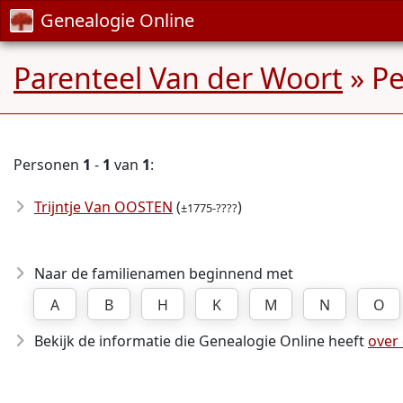
Genealogie Online
Parenteel Van der Woort
» P
Personen
1
-
1
van
1
:
Trijntje Van OOSTEN
(
)
±1775-????
Naar de familienamen beginnend met
A
B
H
K
M
N
O
Bekijk de informatie die Genealogie Online heeft
over