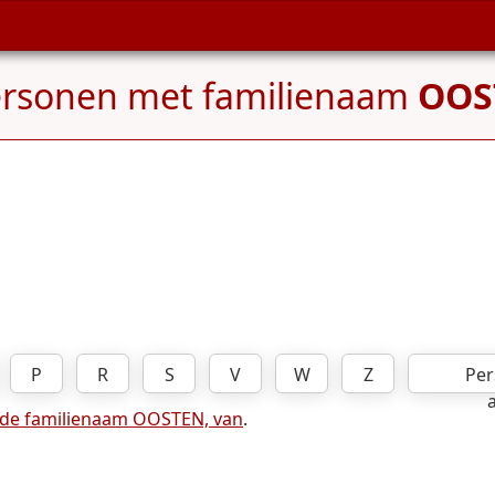
ersonen met familienaam
OOS
P
R
S
V
W
Z
Per
 de familienaam OOSTEN, van
.