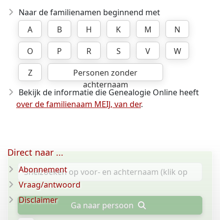
Naar de familienamen beginnend met
A
B
H
K
M
N
O
P
R
S
V
W
Z
Personen zonder
achternaam
Bekijk de informatie die Genealogie Online heeft
over de familienaam MEIJ, van der
.
Direct naar ...
Abonnement
Vraag/antwoord
Disclaimer
Ga naar persoon