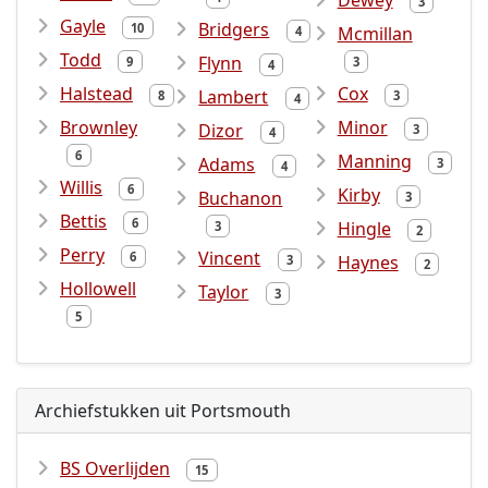
Dewey
3
Gayle
Bridgers
10
Mcmillan
4
Todd
Flynn
9
3
4
Halstead
Cox
Lambert
8
3
4
Brownley
Minor
Dizor
3
4
6
Manning
Adams
3
4
Willis
6
Kirby
Buchanon
3
Bettis
6
Hingle
3
2
Perry
Vincent
6
Haynes
3
2
Hollowell
Taylor
3
5
Archiefstukken uit Portsmouth
BS Overlijden
15