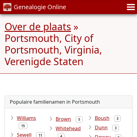
Genealogie Online
Over de plaats
»
Portsmouth, City of
Portsmouth, Virginia,
Verenigde Staten
Populaire familienamen in Portsmouth
Williams
Boush
Brown
3
5
15
Dunn
Whitehead
3
Sewell
11
4