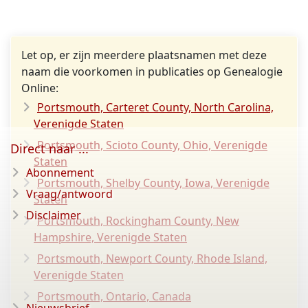
Let op, er zijn meerdere plaatsnamen met deze
naam die voorkomen in publicaties op Genealogie
Online:
Portsmouth, Carteret County, North Carolina,
Verenigde Staten
Portsmouth, Scioto County, Ohio, Verenigde
Direct naar ...
Staten
Abonnement
Portsmouth, Shelby County, Iowa, Verenigde
Vraag/antwoord
Staten
Disclaimer
Portsmouth, Rockingham County, New
Hampshire, Verenigde Staten
Portsmouth, Newport County, Rhode Island,
Verenigde Staten
Portsmouth, Ontario, Canada