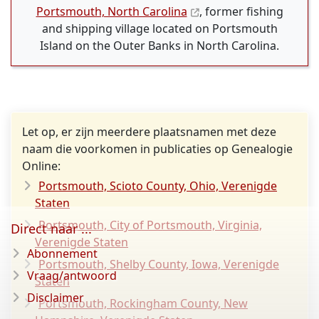
Portsmouth, North Carolina
, former fishing
and shipping village located on Portsmouth
Island on the Outer Banks in North Carolina.
Let op, er zijn meerdere plaatsnamen met deze
naam die voorkomen in publicaties op Genealogie
Online:
Portsmouth, Scioto County, Ohio, Verenigde
Staten
Portsmouth, City of Portsmouth, Virginia,
Direct naar ...
Verenigde Staten
Abonnement
Portsmouth, Shelby County, Iowa, Verenigde
Vraag/antwoord
Staten
Disclaimer
Portsmouth, Rockingham County, New