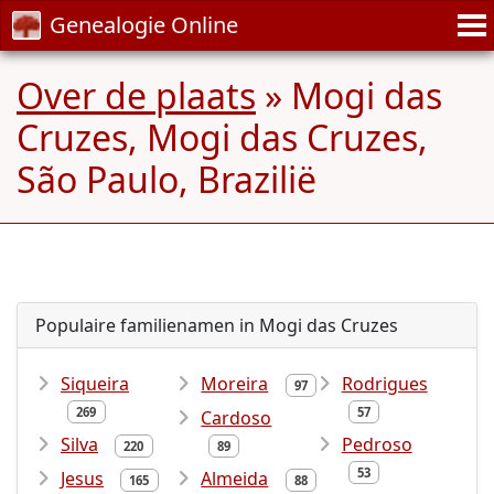
Genealogie Online
Over de plaats
» Mogi das
Cruzes, Mogi das Cruzes,
São Paulo, Brazilië
Populaire familienamen in Mogi das Cruzes
Siqueira
Moreira
Rodrigues
97
269
57
Cardoso
Silva
Pedroso
220
89
53
Jesus
Almeida
165
88