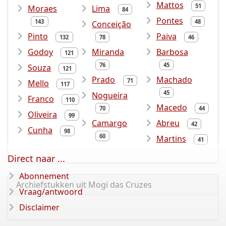
Mattos
51
Moraes
Lima
84
Pontes
143
48
Conceição
Pinto
Paiva
132
78
46
Godoy
Miranda
Barbosa
121
76
45
Souza
121
Prado
Machado
71
Mello
117
45
Nogueira
Franco
110
Macedo
70
44
Oliveira
99
Camargo
Abreu
42
Cunha
98
60
Martins
41
Direct naar ...
Abonnement
Archiefstukken uit Mogi das Cruzes
Vraag/antwoord
Disclaimer