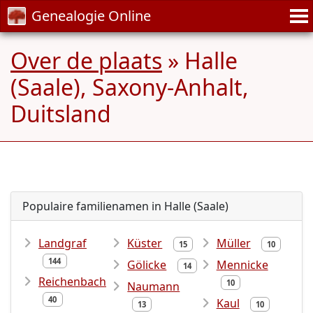
Genealogie Online
Over de plaats
» Halle
(Saale), Saxony-Anhalt,
Duitsland
Populaire familienamen in Halle (Saale)
Landgraf
Küster
Müller
15
10
144
Gölicke
Mennicke
14
Reichenbach
10
Naumann
40
Kaul
13
10