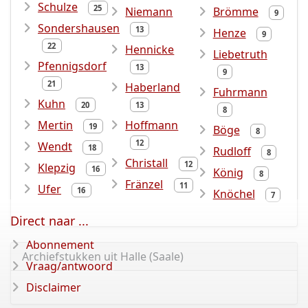
Schulze
25
Niemann
Brömme
9
Sondershausen
13
Henze
9
22
Hennicke
Liebetruth
Pfennigsdorf
13
9
21
Haberland
Fuhrmann
Kuhn
20
13
8
Mertin
Hoffmann
19
Böge
8
12
Wendt
18
Rudloff
8
Christall
12
Klepzig
16
König
8
Fränzel
11
Ufer
16
Knöchel
7
Direct naar ...
Abonnement
Archiefstukken uit Halle (Saale)
Vraag/antwoord
Disclaimer