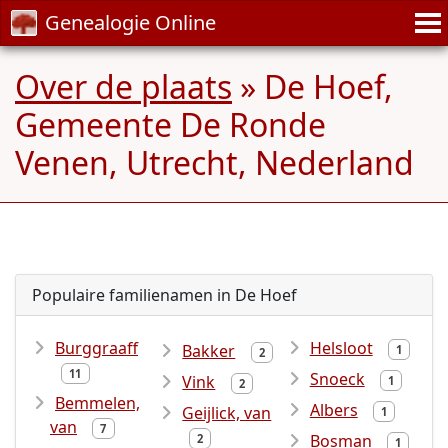
Genealogie Online
Over de plaats
» De Hoef,
Gemeente De Ronde
Venen, Utrecht, Nederland
Populaire familienamen in De Hoef
Burggraaff
Helsloot
Bakker
1
2
11
Snoeck
Vink
1
2
Bemmelen,
Albers
Geijlick, van
1
van
7
Bosman
2
1