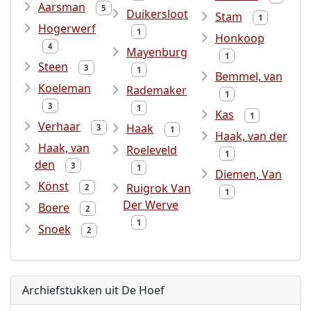
Aarsman
5
Duikersloot
Stam
1
Hogerwerf
1
Honkoop
4
Mayenburg
1
Steen
3
1
Bemmel, van
Koeleman
Rademaker
1
3
1
Kas
1
Verhaar
Haak
3
1
Haak, van der
Haak, van
Roeleveld
1
den
3
1
Diemen, Van
Könst
Ruigrok Van
2
1
Der Werve
Boere
2
1
Snoek
2
Archiefstukken uit De Hoef