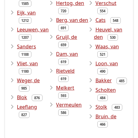
Hertog, den
Verschut
1585
720
554
Eijk, van
Berg, van den
Cats
1212
548
691
Leeuwen, van
Heuvel, van
Gruijl, de
den
1207
530
659
Sanders
Waas, van
Dam, van
1188
521
619
Vliet, van
Loon, van
Rietveld
1180
490
619
Weger, de
Bakker
485
Melkert
985
Scholten
593
Blok
876
484
Vermeulen
Leeflang
Stolk
483
586
827
Bruin, de
466