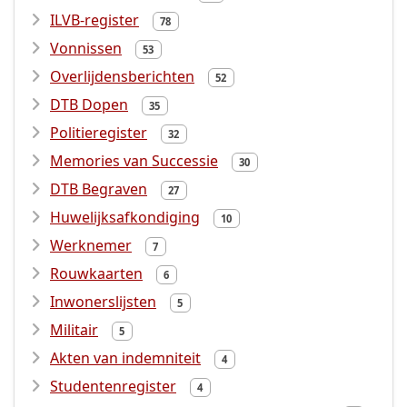
ILVB-register
78
Vonnissen
53
Overlijdensberichten
52
DTB Dopen
35
Politieregister
32
Memories van Successie
30
DTB Begraven
27
Huwelijksafkondiging
10
Werknemer
7
Rouwkaarten
6
Inwonerslijsten
5
Militair
5
Akten van indemniteit
4
Studentenregister
4