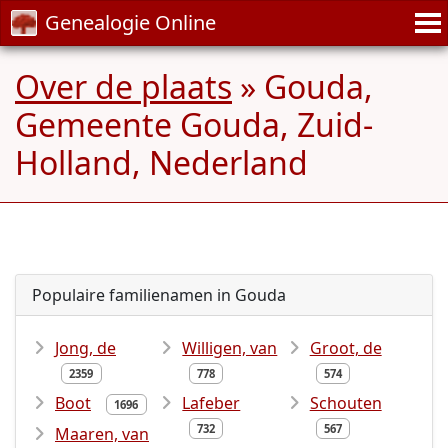
Genealogie Online
Over de plaats
» Gouda,
Gemeente Gouda, Zuid-
Holland, Nederland
Populaire familienamen in Gouda
Jong, de
Willigen, van
Groot, de
2359
778
574
Boot
Lafeber
Schouten
1696
732
567
Maaren, van