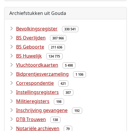
Archiefstukken uit Gouda
Bevolkingsregister
330 541
BS Overlijden
307 966
BS Geboorte
211 636
BS Huwelijk
134 775
Vluchtoordkaarten
5 498
Bidprentjesverzameling
1 106
Correspondentie
421
Instellingsregisters
307
Militieregisters
198
Inschrijving gevangene
192
DTB Trouwen
138
Notariële archieven
79