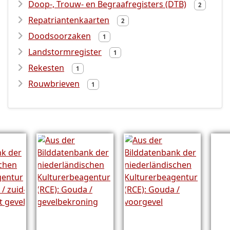
Doop-, Trouw- en Begraafregisters (DTB)
2
Repatriantenkaarten
2
Doodsoorzaken
1
Landstormregister
1
Rekesten
1
Rouwbrieven
1