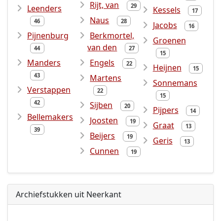
Rijt, van
29
Leenders
Kessels
17
Naus
46
28
Jacobs
16
Pijnenburg
Berkmortel,
Groenen
van den
44
27
15
Manders
Engels
22
Heijnen
15
43
Martens
Sonnemans
Verstappen
22
15
42
Sijben
20
Pijpers
14
Bellemakers
Joosten
19
Graat
13
39
Beijers
19
Geris
13
Cunnen
19
Archiefstukken uit Neerkant