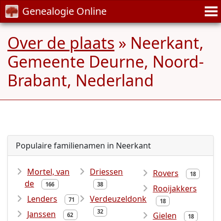
Genealogie Online
Over de plaats
» Neerkant,
Gemeente Deurne, Noord-
Brabant, Nederland
Populaire familienamen in Neerkant
Mortel, van
Driessen
Rovers
18
de
166
38
Rooijakkers
Lenders
Verdeuzeldonk
71
18
32
Janssen
Gielen
62
18